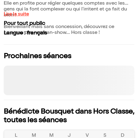
Elle en profite pour régler quelques comptes avec les
gens qui la font complexer ou qui l'irritent et ça fait du
Lire la suite
bien !
Pour tout public
Bienveillant mais sans concession, découvrez ce
nouveau one-woman-show... Hors classe !
Langue : français
Prochaines séances
Bénédicte Bousquet dans Hors Classe,
toutes les séances
L
M
M
J
V
S
D