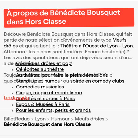
À propos de Bénédicte Bousquet
dans Hors Classe
Découvre Bénédicte Bousquet dans Hors Classe, qui fait
partie de notre sélection d’événements de type
Meufs
drôles
et qui se tient ici :
Théâtre à l'Ouest de Lyon
-
Lyon
.
Attention : les places sont limitées. Encore hésitant(e) ?
Les avis des spectateurs qui l'ont déjà vécu seront d'une
aide précieuse !
Comédies drôles et pop’
Célébrités au théâtre
Toujours à la recherche de la sortie idéale ? Voici
Au théâtre, pour faire le plein d’émotions
quelques pistes :
Stand-up et humour
ou
soirée en comedy clubs
Comédies musicales
Cirque, magie et mentalisme
Lire la suite
Activités et sorties à Paris
Expos & Musées à Paris
Pour les enfants, petits et grands
BilletReduc
Lyon
Humour
Meufs drôles
Bénédicte Bousquet dans Hors Classe