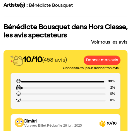
Artiste(s) :
Bénédicte Bousquet
Bénédicte Bousquet dans Hors Classe,
les avis spectateurs
Voir tous les avis
10/10
(458 avis)
Donner mon avis
Connecte-toi pour donner ton avis !
😍
98%
🤗
2%
😐
0%
🙁
0%
Dimitri
10/10
Vu avec Billet Réduc'
le 26 juil. 2025