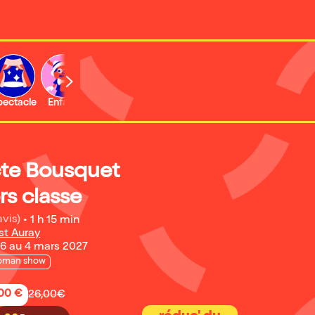
b
pectacle
Enfant
Concert
te Bousquet
rs classe
avis)
•
1 h 15 min
st Auray
6 au 4 mars 2027
oman show
,00 €
26,00€