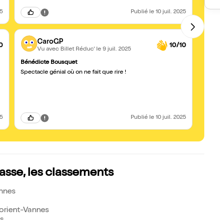
25
Publié
le 10 juil. 2025
CaroGP
0
10/10
Vu avec Billet Réduc'
le 9 juil. 2025
Bénédicte Bousquet
Toujo
Spectacle génial où on ne fait que rire !
Une d
momen
en do
spect
pas de
25
Publié
le 10 juil. 2025
asse, les classements
annes
orient-Vannes