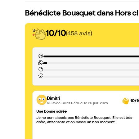
Bénédicte Bousquet dans Hors cla
10/10
(458 avis)
😍
🤗
😐
🙁
Dimitri
10/1
Vu avec Billet Réduc'
le 26 juil. 2025
Une bonne soirée
Je ne connaissais pas Bénédicte Bousquet. Elle est très
drôle, attachante et on passe un bon moment.