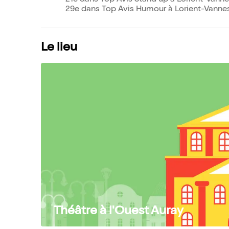
21e dans Top Avis Stand up à Lorient-Vann
29e dans Top Avis Humour à Lorient-Vanne
Le lieu
Théâtre à l'Ouest Auray