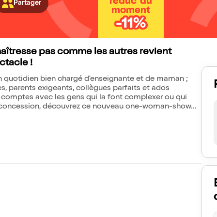
réduc' du
Partager
moment
-11%
 maîtresse pas comme les autres revient
ctacle !
son quotidien bien chargé d'enseignante et de maman ;
es, parents exigeants, collègues parfaits et ados
es comptes avec les gens qui la font complexer ou qui
 sans concession, découvrez ce nouveau one-woman-show...