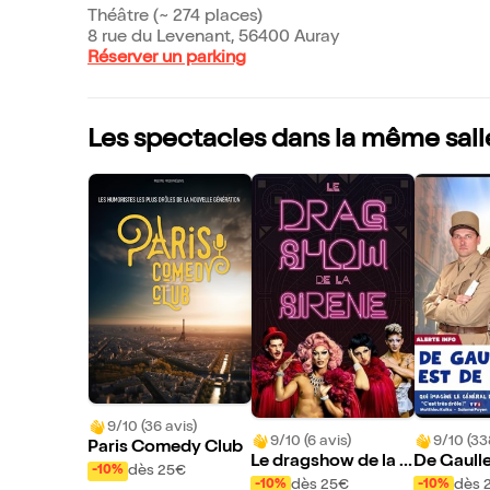
Théâtre (~ 274 places)
8 rue du Levenant, 56400 Auray
Réserver un parking
Les spectacles dans la même sall
9/10 (36 avis)
9/10 (6 avis)
9/10 (33
Paris Comedy Club
Le dragshow de la si
De Gaulle
dès 25€
-10%
rène : La sirène à bar
our
dès 25€
dès 
-10%
-10%