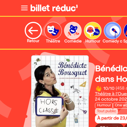
Retour
Théâtre
Comédie
Humour
Comedy clu
S
Bénédic
dans Ho
10/10
(458 
Théâtre à l'Oue
24 octobre 202
Humour
One w
Tout public
À partir de 23