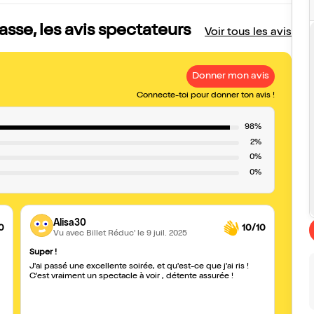
sse, les avis spectateurs
Voir tous les avis
Donner mon avis
Connecte-toi pour donner ton avis !
98%
2%
0%
0%
Alisa30
0
10/10
Vu avec Billet Réduc'
le 9 juil. 2025
Super !
Pour l
J'ai passé une excellente soirée, et qu'est-ce que j'ai ris !
Une b
C'est vraiment un spectacle à voir , détente assurée !
10 an
pour f
recon
parti