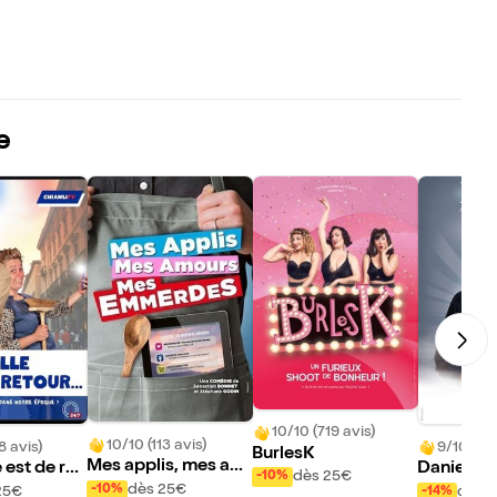
e
10/10 (719 avis)
10/10 (113 avis)
8 avis)
9/10 (45 
BurlesK
Mes applis, mes am
 est de ret
Daniel Ra
dès 25€
-10%
ours, mes emmerde
Au dessou
dès 25€
-10%
25€
dès 
-14%