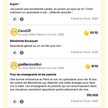
Super !
J'ai passé une excellente soirée, et qu'est-ce que j'ai ris ! C'est
vraiment un spectacle à voir , détente assurée !
Publié
le 10 juil. 2025
CaroGP
10/10
Vu avec Billet Réduc'
le 9 juil. 2025
Bénédicte Bousquet
Spectacle génial où on ne fait que rire !
Publié
le 10 juil. 2025
gaëllecavaillon
8/10
Vu avec Billet Réduc'
le 9 juil. 2025
Pour les enseignants et les parents
Une bonne ambiance au Paris le soir du spectacle pour les 10 ans
de scène de Bénedicte qui déploie une belle énergie pour faire
rire la salle. Les enseignants et parents qui se reconnaissent dans
ses situations semblent apprécier particulièrement de one
woman show
Voir plus
Publié
le 10 juil. 2025