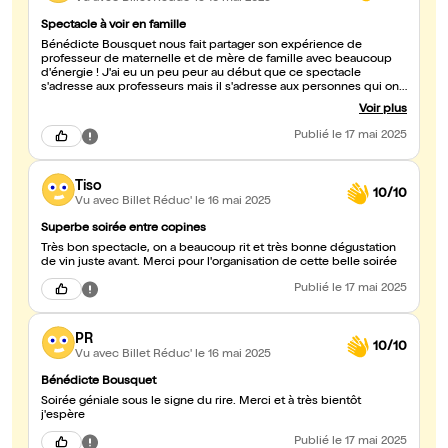
Spectacle à voir en famille
Bénédicte Bousquet nous fait partager son expérience de
professeur de maternelle et de mère de famille avec beaucoup
d'énergie ! J'ai eu un peu peur au début que ce spectacle
s'adresse aux professeurs mais il s'adresse aux personnes qui ont
ou ont eu des enfants, aux professionnels de l'enfance, ou aux
Voir plus
curieux. Nous y sommes allés en famille et nous avons bien tous
rigolé des anecdotes et des blagues sur les enfants pénibles mais
Publié
le 17 mai 2025
aussi émouvants, sur les parents ( trop) présents ou laxistes, les
profs surmotivés ou en bout de course etc. Ce n'est pas un
plaidoyer pour le métier de prof mais un prétexte pour parler de
Tiso
la société des enfants et ados. C'est toujours bienveillant, ça fait
10/10
du bien !
Vu avec Billet Réduc'
le 16 mai 2025
Superbe soirée entre copines
Très bon spectacle, on a beaucoup rit et très bonne dégustation
de vin juste avant. Merci pour l'organisation de cette belle soirée
Publié
le 17 mai 2025
PR
10/10
Vu avec Billet Réduc'
le 16 mai 2025
Bénédicte Bousquet
Soirée géniale sous le signe du rire. Merci et à très bientôt
j'espère
Publié
le 17 mai 2025