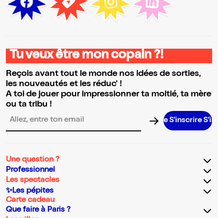
Tu veux être mon copain ?!
Reçois avant tout le monde nos idées de sorties,
les nouveautés et les réduc' !
A toi de jouer pour impressionner ta moitié, ta mère
ou ta tribu !
S’inscrire S’inscrir
Adresse email pour la newsletter
Une question ?
Professionnel
Les spectacles
✨Les pépites
Carte cadeau
Que faire à Paris ?