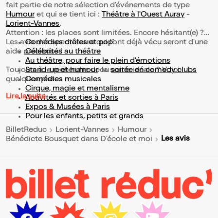
fait partie de notre sélection d’événements de type
Humour
et qui se tient ici :
Théâtre à l'Ouest Auray
-
Lorient-Vannes
.
Attention : les places sont limitées. Encore hésitant(e) ?
Les avis des spectateurs qui l'ont déjà vécu seront d'une
Comédies drôles et pop’
aide précieuse !
Célébrités au théâtre
Au théâtre, pour faire le plein d’émotions
Toujours à la recherche de la sortie idéale ? Voici
Stand-up et humour
ou
soirée en comedy clubs
quelques pistes :
Comédies musicales
Cirque, magie et mentalisme
Lire la suite
Activités et sorties à Paris
Expos & Musées à Paris
Pour les enfants, petits et grands
BilletReduc
Lorient-Vannes
Humour
Les avis
Bénédicte Bousquet dans D'école et moi