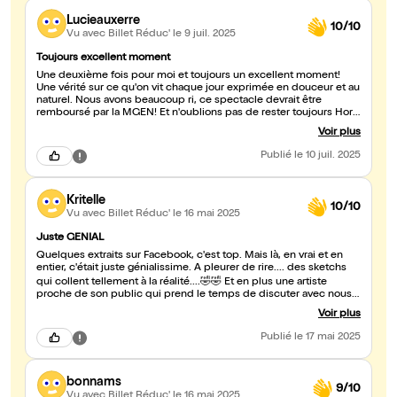
Lucieauxerre
10/10
Vu avec Billet Réduc'
le 9 juil. 2025
Toujours excellent moment
Une deuxième fois pour moi et toujours un excellent moment!
Une vérité sur ce qu'on vit chaque jour exprimée en douceur et au
naturel. Nous avons beaucoup ri, ce spectacle devrait être
remboursé par la MGEN! Et n'oublions pas de rester toujours Hors
classe 🤗
Voir plus
Publié
le 10 juil. 2025
Kritelle
10/10
Vu avec Billet Réduc'
le 16 mai 2025
Juste GENIAL
Quelques extraits sur Facebook, c'est top. Mais là, en vrai et en
entier, c'était juste génialissime. A pleurer de rire.... des sketchs
qui collent tellement à la réalité....🤣🤣 Et en plus une artiste
proche de son public qui prend le temps de discuter avec nous,
de prendre des photos... Bref un moment de détente plus que
Voir plus
super (et en plus en fin de semaine, le top!). A ne pas rater...
Publié
le 17 mai 2025
bonnams
9/10
Vu avec Billet Réduc'
le 16 mai 2025