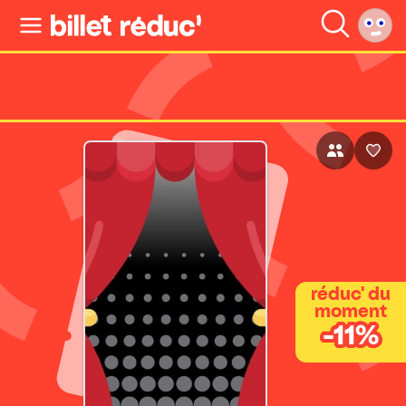
réduc' du
moment
-11%