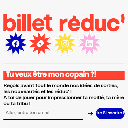
Tu veux être mon copain ?!
Reçois avant tout le monde nos idées de sorties,
les nouveautés et les réduc' !
A toi de jouer pour impressionner ta moitié, ta mère
ou ta tribu !
S’inscrire S’
Adresse email pour la newsletter