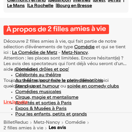
Clermont Ferrand
Besançon
Rennes
Brest
Arras
Le Mans
La Rochelle
Bourg en Bresse
À propos de 2 filles amies à vie
Découvre 2 filles amies à vie, qui fait partie de notre
sélection d’événements de type
Comédie
et qui se tient
ici :
La Comédie de Metz
-
Metz-Nancy
.
Attention : les places sont limitées. Encore hésitant(e) ?
Les avis des spectateurs qui l'ont déjà vécu seront d'une
aide précieuse !
Comédies drôles et pop’
Célébrités au théâtre
Toujours à la recherche de la sortie idéale ? Voici
Au théâtre, pour faire le plein d’émotions
quelques pistes :
Stand-up et humour
ou
soirée en comedy clubs
Comédies musicales
Cirque, magie et mentalisme
Lire la suite
Activités et sorties à Paris
Expos & Musées à Paris
Pour les enfants, petits et grands
BilletReduc
Metz-Nancy
Comédie
Les avis
2 filles amies à vie