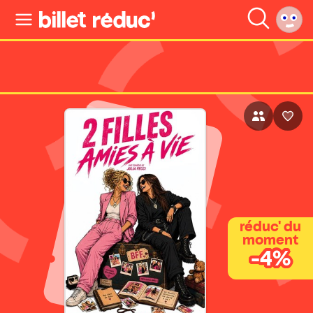
réduc' du
moment
-4%