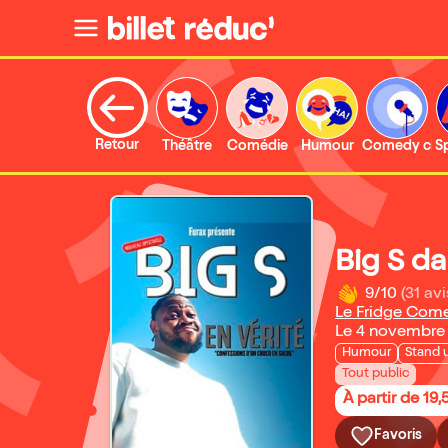
Retour
Théâtre
Comédie
Humour
Comedy clu
S
Big S da
9/10
(31 avi
Le Fridge Com
Le 4 novembre
Humour
Stand 
Tout public
À partir de 19,
Favoris