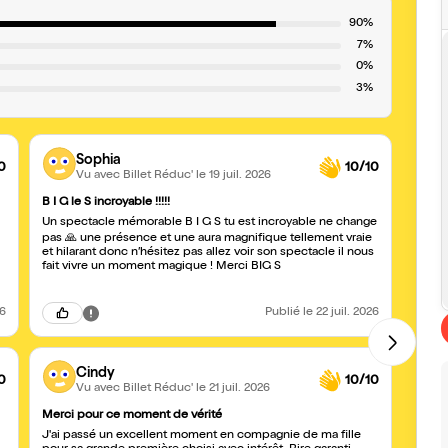
90%
7%
0%
3%
Sophia
0
10/10
Vu avec Billet Réduc'
le 19 juil. 2026
B I G le S incroyable !!!!!
Au to
Un spectacle mémorable B I G S tu est incroyable ne change
Ça a r
pas 🙏 une présence et une aura magnifique tellement vraie
et hilarant donc n’hésitez pas allez voir son spectacle il nous
fait vivre un moment magique ! Merci BIG S
26
Publié
le 22 juil. 2026
Cindy
0
10/10
Vu avec Billet Réduc'
le 21 juil. 2026
Merci pour ce moment de vérité
👌👌
J'ai passé un excellent moment en compagnie de ma fille
C’est 