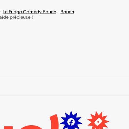
 :
Le Fridge Comedy Rouen
-
Rouen
.
 aide précieuse !