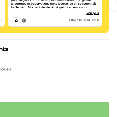
pour sa grande première choisi avec intérêt, Rire garanti,
d’être 
anecdotes et observations dans lesquelles on se reconnaît
facilement. Moment de sincérité qui mon beaucoup
touchée. Je n'oublierai pas le chemin retour après cette
Voir plus
soirée sur lesquels j'ai pu échanger avec ma fille sur son
père. Les échecs, les erreurs ne sont pas une fatalité. C'est
26
Publié
le 22 juil. 2026
ce qui nous permet d'apprendre à avancer 🙏🏽💪🏽🔥 Merci
nts
 Rouen