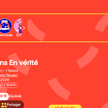
b
pectacle
Enfant
Concert
Activité
ns En vérité
s)
•
1 heure
edy Rouen
 2026
up
Sketch
50 €
23,00€
Partager