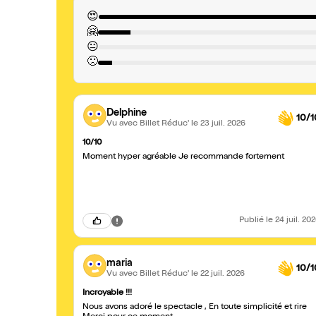
😍
🤗
😐
🙁
Delphine
10/1
Vu avec Billet Réduc'
le 23 juil. 2026
10/10
Moment hyper agréable Je recommande fortement
Publié
le 24 juil. 20
maria
10/1
Vu avec Billet Réduc'
le 22 juil. 2026
Incroyable !!!
Nous avons adoré le spectacle , En toute simplicité et rire