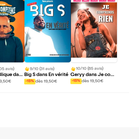
10/10 (85 avis)
05 avis)
9/10 (31 avis)
Geryy dans Je com
Blique dans
Big S dans En vérité
prends rien
compétenc
dès 19,50€
19,50€
dès 19,50€
-15%
-15%
ière