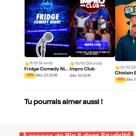
8/10 (4 avis)
10/10 (34 avis)
10/10 (2
Fridge Comedy Nig
Impro Club
Ghislain 
ht | Rouen
dès 20,50€
dès 16,50€
-14%
Aucune 
dès 
-15%
e particul
Tu pourrais aimer aussi !