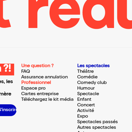
Une question ?
Les spectacles
 ?!
FAQ
Théâtre
Assurance annulation
Comédie
s, les
Professionnel
Comedy club
Espace pro
Humour
 mère
Cartes entreprise
Spectacle
Téléchargez le kit média
Enfant
Concert
S’inscrire S’inscrire S’inscrire S’inscrire S’inscrire S’inscrire S’inscrire S’inscrire S’inscrire S’inscrire S’inscrire S’inscrire
Activité
Expo
Spectacles passés
Autres spectacles