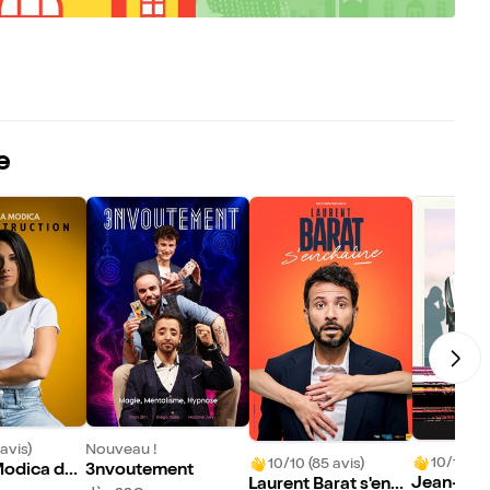
e
avis)
Nouveau !
10/10 (33
10/10 (85 avis)
Modica dan
3nvoutement
Jean-Beno
Laurent Barat s'ench