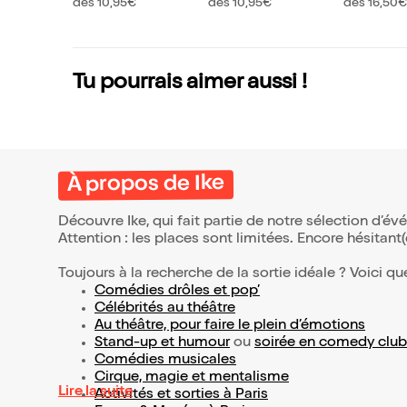
edy Club
s En cons
dès 10,95€
dès 10,95€
dès 16,50€
Tu pourrais aimer aussi !
À propos de Ike
Découvre Ike, qui fait partie de notre sélection d’
Attention : les places sont limitées. Encore hésitant
Toujours à la recherche de la sortie idéale ? Voici qu
Comédies drôles et pop’
Célébrités au théâtre
Au théâtre, pour faire le plein d’émotions
Stand-up et humour
ou
soirée en comedy club
Comédies musicales
Cirque, magie et mentalisme
Lire la suite
Activités et sorties à Paris