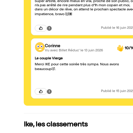
Super artiste, encore mieux en vrai, proche de son public, 
n’a pas arrêté de rire pendant plus d’1h mon copain et moi,
dans un décor de rêve, on attend le prochain spectacle ave
impatience, bravo 🙌🏾
Publié
le 16 juin 20
Corinne
10/1
Vu avec Billet Réduc'
le 13 juin 2026
Le couple Vierge
Merci IKE pour cette soirée très sympa. Nous avons
beaucoup🤣.
Publié
le 15 juin 20
Ike, les classements