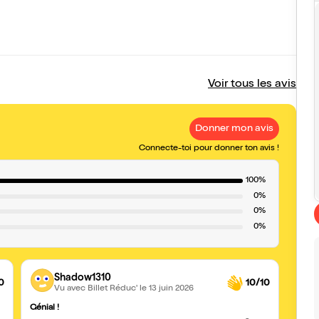
Voir tous les avis
Donner mon avis
Connecte-toi pour donner ton avis !
100%
0%
0%
0%
Shadow1310
0
10/10
Vu avec Billet Réduc'
le 13 juin 2026
Génial !
Génia