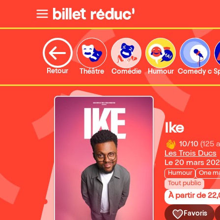
Retour
Théâtre
Comédie
Humour
Comedy clu
S
Ike
10/10
(125 a
Les Trois Ducs
Le 20 mars 202
Humour
One m
Tout public
À partir de 22
Favoris