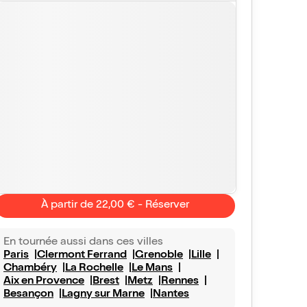
À partir de 22,00 € - Réserver
En tournée aussi dans ces villes
Paris
Clermont Ferrand
Grenoble
Lille
Samantha
jihan
Chambéry
La Rochelle
Le Mans
10/10
Vu avec Billet Réduc'
le 13 juin 2026
Vu avec Bill
Aix en Provence
Brest
Metz
Rennes
Besançon
Lagny sur Marne
Nantes
l
Très drole !