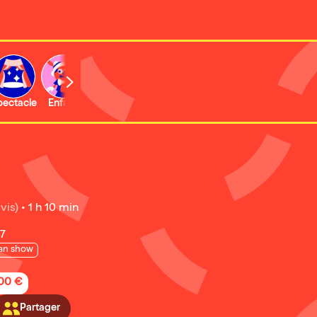
b
pectacle
Enfant
Concert
Activité
vis)
•
1 h 10 min
7
an show
,00 €
Partager