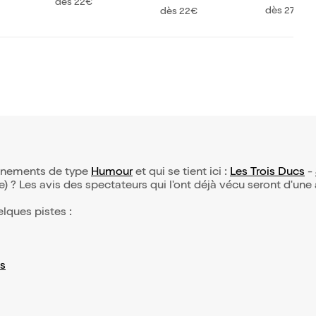
truction
dès 22€
dans Libr
aîne
dès 27€
dès 22€
événements de type
Humour
et qui se tient ici :
Les Trois Ducs
-
(e) ? Les avis des spectateurs qui l'ont déjà vécu seront d'une
elques pistes :
s