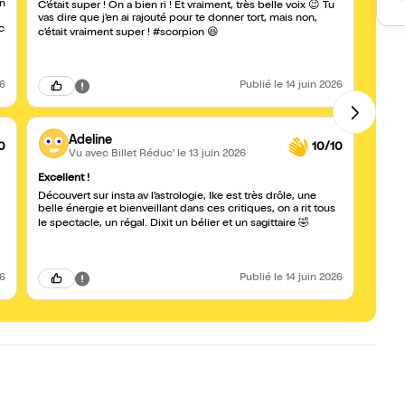
on
Super 
C’était super ! On a bien ri ! Et vraiment, très belle voix 😉 Tu
vas dire que j’en ai rajouté pour te donner tort, mais non,
c
c’était vraiment super ! #scorpion 😆
26
Publié
le 14 juin 2026
Adeline
0
10/10
Vu avec Billet Réduc'
le 13 juin 2026
Excellent !
Soirée
Découvert sur insta av l’astrologie, Ike est très drôle, une
J’ai p
belle énergie et bienveillant dans ces critiques, on a rit tous
du déb
s’att
le spectacle, un régal. Dixit un bélier et un sagittaire 🤣
réseau
LARGE
26
Publié
le 14 juin 2026