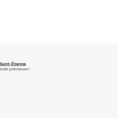
e Arbitre
Saint-Étienne
.
 aide précieuse !