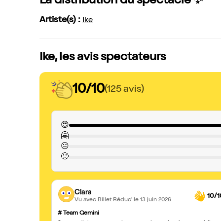
La distribution du spectacle ✨
Artiste(s) :
Ike
Ike, les avis spectateurs
10/10
(125 avis)
😍
🤗
😐
🙁
Clara
10/1
Vu avec Billet Réduc'
le 13 juin 2026
# Team Gemini