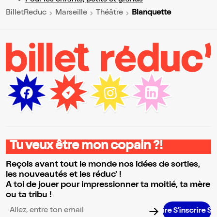
Blanquette
BilletReduc
Marseille
Théâtre
Tu veux être mon copain ?!
Reçois avant tout le monde nos idées de sorties,
les nouveautés et les réduc' !
A toi de jouer pour impressionner ta moitié, ta mère
ou ta tribu !
S’inscrire S’insc
Adresse email pour la newsletter