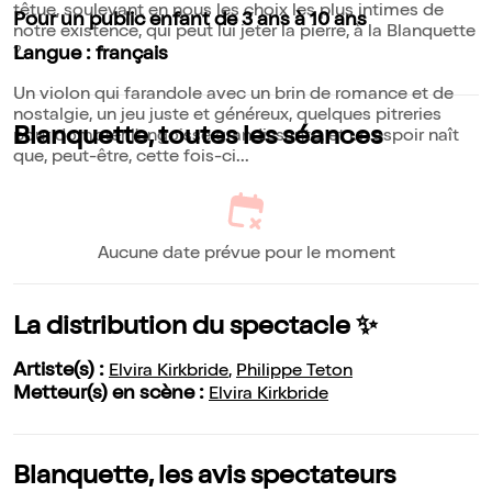
têtue, soulevant en nous les choix les plus intimes de
Pour un public enfant de 3 ans à 10 ans
notre existence, qui peut lui jeter la pierre, à la Blanquette
?
Langue : français
Un violon qui farandole avec un brin de romance et de
nostalgie, un jeu juste et généreux, quelques pitreries
Blanquette, toutes les séances
pour dompter l'angoisse grandissante, et un espoir naît
que, peut-être, cette fois-ci...
Aucune date prévue pour le moment
La distribution du spectacle ✨
Artiste(s) :
Elvira Kirkbride
,
Philippe Teton
Metteur(s) en scène :
Elvira Kirkbride
Blanquette, les avis spectateurs