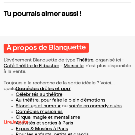
Tu pourrais aimer aussi !
À propos de Blanquette
L’événement Blanquette de type
Théâtre
, organisé ici :
Café Théâtre le Flibustier
-
Marseille
, n'est plus disponible
à la vente.
Toujours à la recherche de la sortie idéale ? Voici
quelques pistes :
Comédies drôles et pop’
Célébrités au théâtre
Au théâtre, pour faire le plein d’émotions
Stand-up et humour
ou
soirée en comedy clubs
Comédies musicales
Cirque, magie et mentalisme
Lire la suite
Activités et sorties à Paris
Expos & Musées à Paris
Pour les enfants, petits et grands