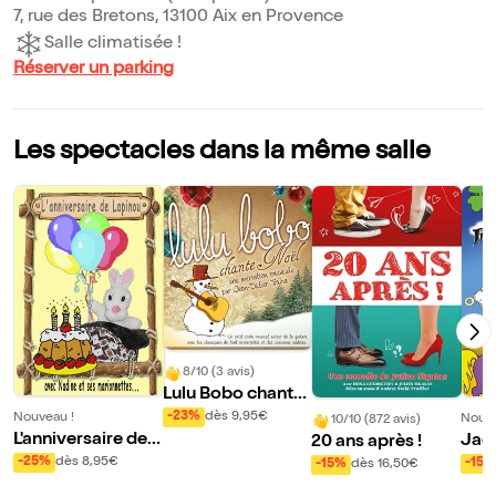
7, rue des Bretons, 13100 Aix en Provence
Salle climatisée !
Réserver un parking
Les spectacles dans la même salle
8/10 (3 avis)
Lulu Bobo chante
Noël
-23%
dès 9,95€
Nouveau !
Nouve
10/10 (872 avis)
L'anniversaire de L
Jack
20 ans après !
apinou
jour
-25%
dès 8,95€
-15%
-15%
dès 16,50€