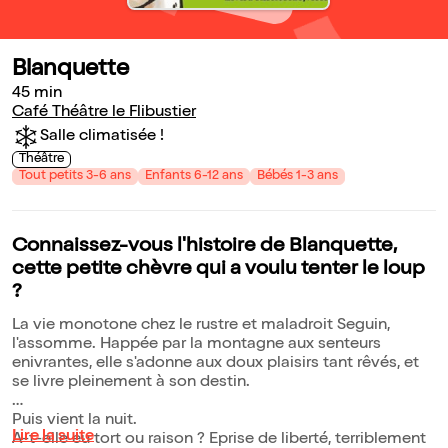
Blanquette
45 min
Café Théâtre le Flibustier
Salle climatisée !
Théâtre
Tout petits 3-6 ans
Enfants 6-12 ans
Bébés 1-3 ans
Connaissez-vous l'histoire de Blanquette,
cette petite chèvre qui a voulu tenter le loup
?
La vie monotone chez le rustre et maladroit Seguin,
l'assomme. Happée par la montagne aux senteurs
enivrantes, elle s'adonne aux doux plaisirs tant rêvés, et
se livre pleinement à son destin.
Puis vient la nuit.
Lire la suite
A-t-elle eu tort ou raison ? Eprise de liberté, terriblement