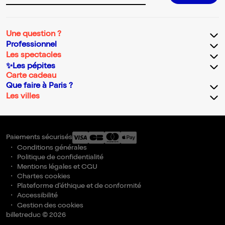
Une question ?
Professionnel
Les spectacles
✨Les pépites
Carte cadeau
Que faire à Paris ?
Les villes
Paiements sécurisés
Conditions générales
Politique de confidentialité
Mentions légales et CGU
Chartes cookies
Plateforme d'éthique et de conformité
Accessibilité
Gestion des cookies
billetreduc © 2026