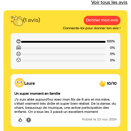
Voir tous les avis
(1 avis)
Donner mon avis
Connecte-toi pour donner ton avis !
😍
100%
🤗
0%
😐
0%
🙁
0%
Laure
10/10
Un super moment en famille
J'y suis allée aujourd'hui avec mon fils de 6 ans et ma mère,
c'était vraiment très drôle et super bien réalisé. De la danse, du
chant, beaucoup de musique, une active participation des
enfants. On a tous les 3 passé un excellent moment
Publié
le 23 nov. 2024