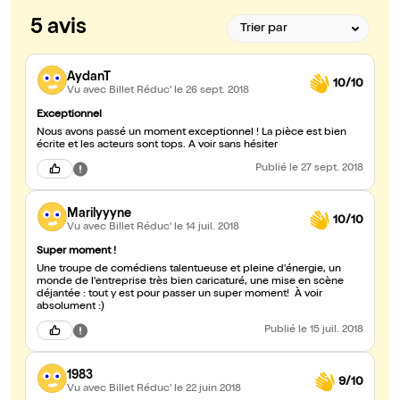
5 avis
AydanT
10/10
Vu avec Billet Réduc'
le 26 sept. 2018
Exceptionnel
Nous avons passé un moment exceptionnel ! La pièce est bien
écrite et les acteurs sont tops. A voir sans hésiter
Publié
le 27 sept. 2018
Marilyyyne
10/10
Vu avec Billet Réduc'
le 14 juil. 2018
Super moment !
Une troupe de comédiens talentueuse et pleine d'énergie, un
monde de l'entreprise très bien caricaturé, une mise en scène
déjantée : tout y est pour passer un super moment! À voir
absolument :)
Publié
le 15 juil. 2018
1983
9/10
Vu avec Billet Réduc'
le 22 juin 2018