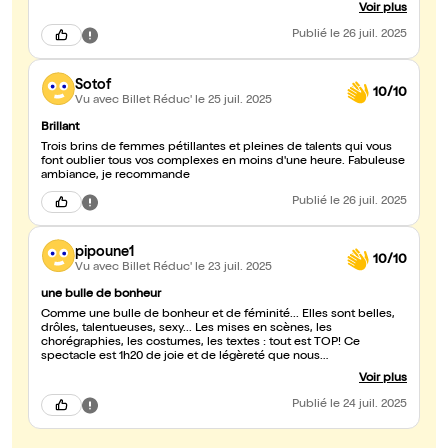
les 3
Voir plus
Publié
le 26 juil. 2025
Sotof
10/10
Vu avec Billet Réduc'
le 25 juil. 2025
Brillant
Trois brins de femmes pétillantes et pleines de talents qui vous
font oublier tous vos complexes en moins d'une heure. Fabuleuse
ambiance, je recommande
Publié
le 26 juil. 2025
pipoune1
10/10
Vu avec Billet Réduc'
le 23 juil. 2025
une bulle de bonheur
Comme une bulle de bonheur et de féminité... Elles sont belles,
drôles, talentueuses, sexy... Les mises en scènes, les
chorégraphies, les costumes, les textes : tout est TOP! Ce
spectacle est 1h20 de joie et de légèreté que nous
recommandons à tous! Vraiment ! :)
Voir plus
Publié
le 24 juil. 2025