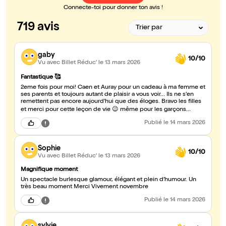
Connecte-toi pour donner ton avis !
719 avis
gaby
10/10
Vu avec Billet Réduc'
le 13 mars 2026
Fantastique 🥰
2eme fois pour moi! Caen et Auray pour un cadeau à ma femme et
ses parents et toujours autant de plaisir a vous voir... Ils ne s'en
remettent pas encore aujourd'hui que des éloges. Bravo les filles
et merci pour cette leçon de vie 😉 même pour les garçons...
Publié
le 14 mars 2026
Sophie
10/10
Vu avec Billet Réduc'
le 13 mars 2026
Magnifique moment
Un spectacle burlesque glamour, élégant et plein d’humour. Un
très beau moment Merci Vivement novembre
Publié
le 14 mars 2026
sylvie