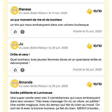
therese
10/10
Vu avec Billet Réduc'
le 11 oct. 2025
un pur moment de rire et de bonheur
un trio qui nous embarquent dans son univers burlesque.
Publié
le 13 oct. 2025
Jo
10/10
Vu avec Billet Réduc'
le 24 juil. 2025
Drôle et sexy !
Quel bonheur, trois jeunes femmes libres et un spectacle drôle et
décomplexé !
Publié
le 28 juil. 2025
Amande
10/10
Vu avec Billet Réduc'
le 25 juil. 2025
Soirée pétillante et Lumineuse
Une super soirée avec ces 3 comédiennes qui nous embarquent
dans leur univers ! Très beau message On rit, on vibre, on pétille !
Une soirée magique, hors du temps qui fait du bien au moral On
sort de là avec la bonne humeur, ça fait du bien MERCI à toutes