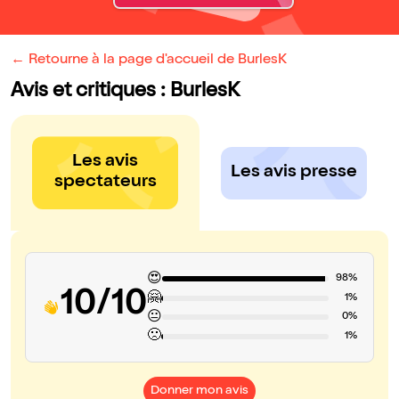
← Retourne à la page d'accueil de BurlesK
Avis et critiques : BurlesK
Les avis
Les avis presse
spectateurs
😍
98%
10/10
🤗
1%
😐
0%
🙁
1%
Donner mon avis