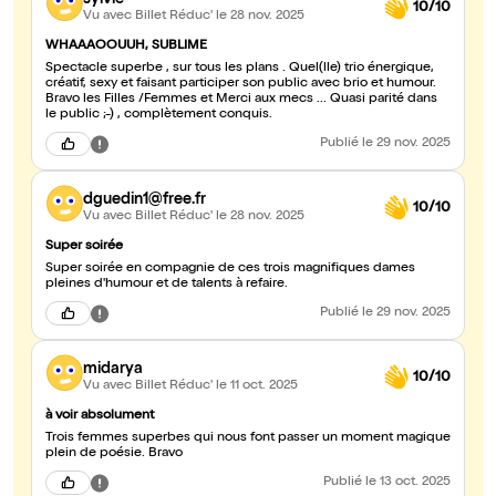
10/10
Vu avec Billet Réduc'
le 28 nov. 2025
WHAAAOOUUH, SUBLIME
Spectacle superbe , sur tous les plans . Quel(lle) trio énergique,
créatif, sexy et faisant participer son public avec brio et humour.
Bravo les Filles /Femmes et Merci aux mecs ... Quasi parité dans
le public ;-) , complètement conquis.
Publié
le 29 nov. 2025
dguedin1@free.fr
10/10
Vu avec Billet Réduc'
le 28 nov. 2025
Super soirée
Super soirée en compagnie de ces trois magnifiques dames
pleines d'humour et de talents à refaire.
Publié
le 29 nov. 2025
midarya
10/10
Vu avec Billet Réduc'
le 11 oct. 2025
à voir absolument
Trois femmes superbes qui nous font passer un moment magique
plein de poésie. Bravo
Publié
le 13 oct. 2025