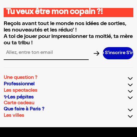
Tu veux être mon copain ?!
Reçois avant tout le monde nos idées de sorties,
les nouveautés et les réduc' !
A toi de jouer pour impressionner ta moitié, ta mère
ou ta tribu !
S’inscrire S’inscrire S
Adresse email pour la newsletter
Une question ?
Professionnel
Les spectacles
✨Les pépites
Carte cadeau
Que faire à Paris ?
Les villes