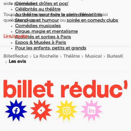
aide précieuse !
Comédies drôles et pop’
Célébrités au théâtre
Toujours à la recherche de la sortie idéale ? Voici
Au théâtre, pour faire le plein d’émotions
quelques pistes :
Stand-up et humour
ou
soirée en comedy clubs
Comédies musicales
Cirque, magie et mentalisme
Lire la suite
Activités et sorties à Paris
Expos & Musées à Paris
Pour les enfants, petits et grands
BilletReduc
La Rochelle
Théâtre
Musical
BurlesK
Les avis