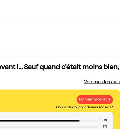
ant !... Sauf quand c'était moins bien,
Voir tous les avis
Donner mon avis
Connecte-toi pour donner ton avis !
90%
7%