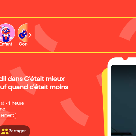
Enfant
Concert
Activité
il dans C'était mieux
Sauf quand c'était moins
is)
•
1 heure
rne
issement
Partager