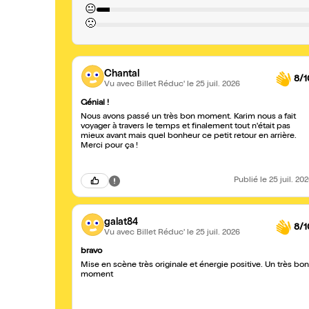
😐
🙁
Chantal
8/1
Vu avec Billet Réduc'
le 25 juil. 2026
Génial !
Nous avons passé un très bon moment. Karim nous a fait
voyager à travers le temps et finalement tout n'était pas
mieux avant mais quel bonheur ce petit retour en arrière.
Merci pour ça !
Publié
le 25 juil. 20
galat84
8/1
Vu avec Billet Réduc'
le 25 juil. 2026
bravo
Mise en scène très originale et énergie positive. Un très bon
moment