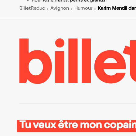
Pour les enfants, petits et grands
Karim Mendil dans
BilletReduc
Avignon
Humour
Tu veux être mon copain