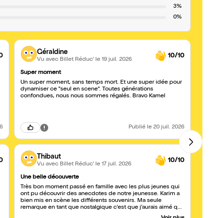
3%
0%
Géraldine
0
10/10
Vu avec Billet Réduc'
le 19 juil. 2026
Super moment
Belle
Un super moment, sans temps mort. Et une super idée pour
Spectacle jo
dynamiser ce "seul en scene". Toutes générations
nosta
confondues, nous nous sommes régalés. Bravo Kamel
et mode
mieux 
cadea
Premi
ans. 
26
Publié
le 20 juil. 2026
Thibaut
0
10/10
Vu avec Billet Réduc'
le 17 juil. 2026
Une belle découverte
C'éta
Très bon moment passé en famille avec les plus jeunes qui
Nous 
ont pu découvrir des anecdotes de notre jeunesse. Karim a
(inte
bien mis en scène les différents souvenirs. Ma seule
merci
remarque en tant que nostalgique c'est que j'aurais aimé que
ça dure un peu plus longtemps 😁