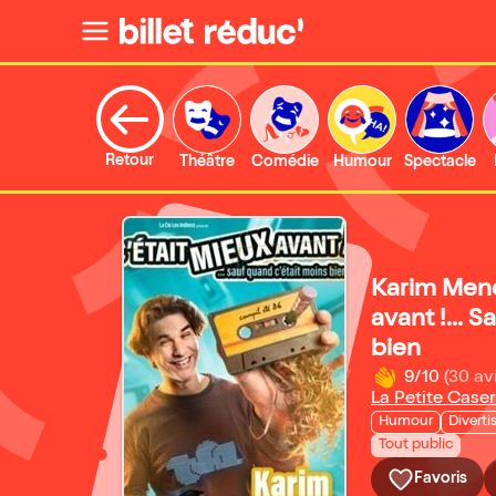
Retour
Théâtre
Comédie
Humour
Spectacle
Karim Mend
avant !... 
bien
9/10
(30 av
La Petite Case
Humour
Divert
Tout public
Favoris