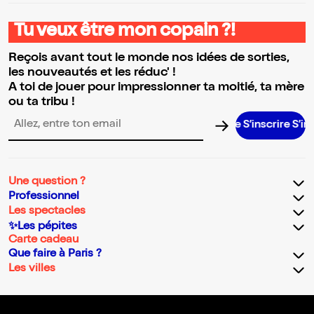
Tu veux être mon copain ?!
Reçois avant tout le monde nos idées de sorties,
les nouveautés et les réduc' !
A toi de jouer pour impressionner ta moitié, ta mère
ou ta tribu !
S’inscrire S’inscrire
Adresse email pour la newsletter
Une question ?
Professionnel
Les spectacles
✨Les pépites
Carte cadeau
Que faire à Paris ?
Les villes