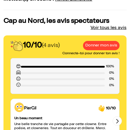
Cap au Nord, les avis spectateurs
Voir tous les avis
10/10
(4 avis)
Donner mon avis
Connecte-toi pour donner ton avis !
😍
100%
🤗
0%
😐
0%
🙁
0%
PierGil
10/10
Un beau moment
Ca
Une belle tranche de vie partagée par cette clowne. Entre
Mo
poésie, et clowneries. Tout en douceur et drôlerie. Merci.
fo