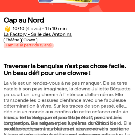
Cap au Nord
10/10
(4 avis)
•
1 h 10 min
La Factory - Salle des Antonins
Théâtre
Clown
Familial (à partir de 12 ans)
Traverser la banquise n'est pas chose facile.
Un beau défi pour une clowne !
La vie est un rendez-vous à ne pas manquer. De sa terre
natale à son pays imaginaire, la clowne Juliette Béquette
parcourt un long chemin à l'intérieur d'elle-même. Elle
transcende les blessures d'enfance avec une fabuleuse
détermination à vivre. Sur les traces de son passé, elle
déploie un monde aux confins de cette enfance enfouie
dans une histoire qui n'a pas eu de mots pendant très
Elle quitte la Belgique et son "Pays Noir", avec pour
longtemps. Elle assume peu à peu sa condition de
destination, les neiges et les lumières du Grand Nord. Elle
mouton noir parmi les blancs et rassure ainsi la petite
se déleste de ses traumatismes et avance vers une terre