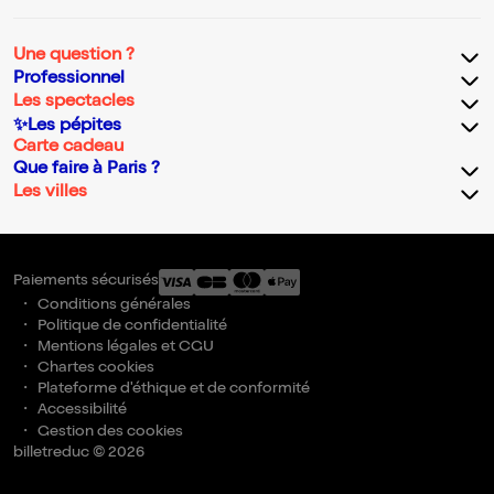
Une question ?
Professionnel
Les spectacles
✨Les pépites
Carte cadeau
Que faire à Paris ?
Les villes
Paiements sécurisés
Conditions générales
Politique de confidentialité
Mentions légales et CGU
Chartes cookies
Plateforme d'éthique et de conformité
Accessibilité
Gestion des cookies
billetreduc © 2026