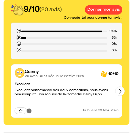
9/10
(20 avis)
Donner mon avis
Connecte-toi pour donner ton avis !
😍
94%
🤗
6%
😐
0%
🙁
0%
Granny
10/10
Vu avec Billet Réduc'
le 22 févr. 2025
Excellent
Ex
Excellent performance des deux comédiens, nous avons
No
beaucoup rit. Bon accueil de la Comédie Darcy Dijon.
ça
Publié
le 23 févr. 2025