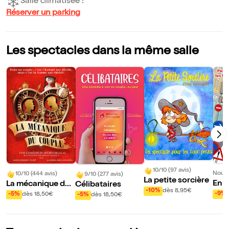
Salle climatisée !
Réserver un parking
Les spectacles dans la même salle
10/10 (97 avis)
Nouve
10/10 (444 avis)
9/10 (277 avis)
La petite sorcière
En a
La mécanique du
Célibataires
-10%
dès 8,95€
boli
couple
-9%
-5%
dès 18,50€
-5%
dès 18,50€