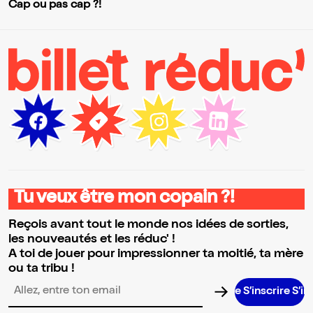
Cap ou pas cap ?!
Tu veux être mon copain ?!
Reçois avant tout le monde nos idées de sorties,
les nouveautés et les réduc' !
A toi de jouer pour impressionner ta moitié, ta mère
ou ta tribu !
S’inscrire S’inscrire
Adresse email pour la newsletter