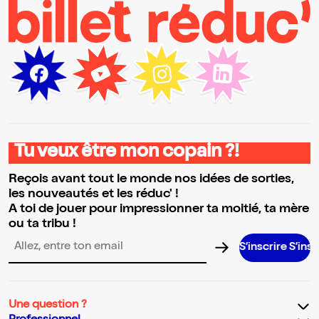
Tu veux être mon copain ?!
Reçois avant tout le monde nos idées de sorties,
les nouveautés et les réduc' !
A toi de jouer pour impressionner ta moitié, ta mère
ou ta tribu !
S’inscrire S’inscrire S’inscrire
Adresse email pour la newsletter
Une question ?