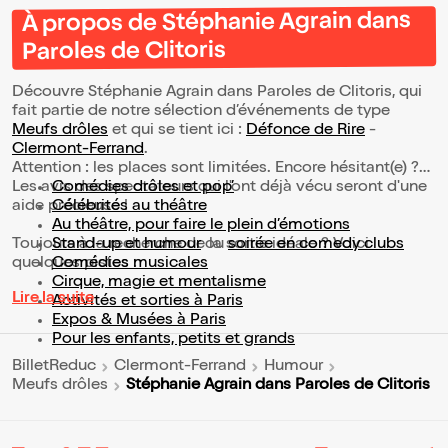
À propos de Stéphanie Agrain dans
Paroles de Clitoris
Découvre Stéphanie Agrain dans Paroles de Clitoris, qui
fait partie de notre sélection d’événements de type
Meufs drôles
et qui se tient ici :
Défonce de Rire
-
Clermont-Ferrand
.
Attention : les places sont limitées. Encore hésitant(e) ?
Les avis des spectateurs qui l'ont déjà vécu seront d'une
Comédies drôles et pop’
aide précieuse !
Célébrités au théâtre
Au théâtre, pour faire le plein d’émotions
Toujours à la recherche de la sortie idéale ? Voici
Stand-up et humour
ou
soirée en comedy clubs
quelques pistes :
Comédies musicales
Cirque, magie et mentalisme
Lire la suite
Activités et sorties à Paris
Expos & Musées à Paris
Pour les enfants, petits et grands
BilletReduc
Clermont-Ferrand
Humour
Stéphanie Agrain dans Paroles de Clitoris
Meufs drôles