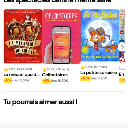
Les spectacles dans la même salle
10/10 (97 avis)
Nouve
10/10 (444 avis)
9/10 (276 avis)
La petite sorcière
En a
La mécanique du
Célibataires
-10%
dès 8,95€
boli
couple
-9%
-5%
dès 18,50€
-5%
dès 18,50€
Tu pourrais aimer aussi !