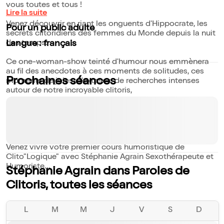
vous toutes et tous !
Lire la suite
Venez découvrir en riant les onguents d'Hippocrate, les
Pour un public adulte
secrets clitoridiens des femmes du Monde depuis la nuit
des temps.
Langue : français
Ce one-woman-show teinté d'humour nous emmènera
au fil des anecdotes à ces moments de solitudes, ces
Prochaines séances
moments de joies, d'extases, de recherches intenses
autour de notre incroyable clitoris,
Bref un show hyper-instructif et sans tabous qui délie les
langues et suscite l'envie..... Un délice de drôleries qui fait
du bien...
Venez vivre votre premier cours humoristique de
Clito"Logique" avec Stéphanie Agrain Sexothérapeute et
Humoriste...
Stéphanie Agrain dans Paroles de
Clitoris, toutes les séances
L
M
M
J
V
S
D