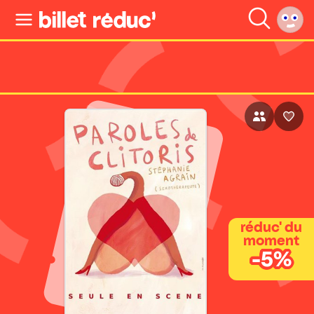
réduc' du
moment
-5%