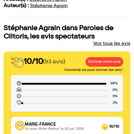
Stéphanie Agrain
Auteur(s) :
Stéphanie Agrain
Stéphanie Agrain dans Paroles de
Clitoris, les avis spectateurs
Voir tous les avis
10/10
(93 avis)
Donner mon avis
Connecte-toi pour donner ton avis !
😍
98%
🤗
0%
😐
0%
🙁
2%
MARIE-FRANCE
10/10
Vu avec Billet Réduc'
le 20 juil. 2026