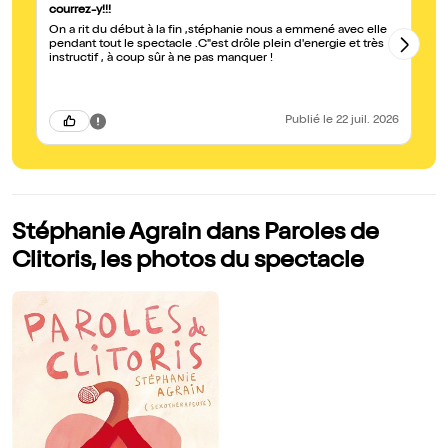
courrez-y!!!
In
On a rit du début à la fin ,stéphanie nous a emmené avec elle
Vr
pendant tout le spectacle .C"est drôle plein d'energie et très
le
instructif , à coup sûr à ne pas manquer !
pa
Publié
le 22 juil. 2026
Stéphanie Agrain dans Paroles de
Clitoris, les photos du spectacle