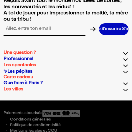
Reçois avant tout le monde nos idées de sorties,
les nouveautés et les réduc' !
A toi de jouer pour impressionner ta moitié, ta mère
ou ta tribu !
S’inscrire S’inscrire S
Adresse email pour la newsletter
Une question ?
Professionnel
Les spectacles
✨Les pépites
Carte cadeau
Que faire à Paris ?
Les villes
Paiements sécurisés
Conditions générales
Politique de confidentialité
Mentions légales et CGU