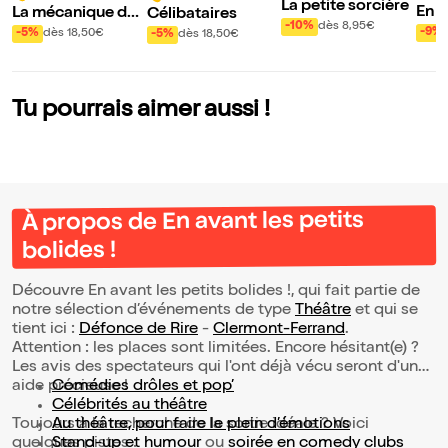
La petite sorcière
En a
La mécanique du
Célibataires
-10%
dès 8,95€
boli
couple
-9%
-5%
dès 18,50€
-5%
dès 18,50€
Tu pourrais aimer aussi !
À propos de En avant les petits
bolides !
Découvre En avant les petits bolides !, qui fait partie de
notre sélection d’événements de type
Théâtre
et qui se
tient ici :
Défonce de Rire
-
Clermont-Ferrand
.
Attention : les places sont limitées. Encore hésitant(e) ?
Les avis des spectateurs qui l'ont déjà vécu seront d'une
aide précieuse !
Comédies drôles et pop’
Célébrités au théâtre
Toujours à la recherche de la sortie idéale ? Voici
Au théâtre, pour faire le plein d’émotions
quelques pistes :
Stand-up et humour
ou
soirée en comedy clubs