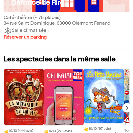
Défonce de Rire
Café-théâtre (~ 75 places)
34 rue Saint Dominique, 63000 Clermont Ferrand
Salle climatisée !
Réserver un parking
Les spectacles dans la même salle
10/10 (97 avis)
Nouve
10/10 (444 avis)
9/10 (276 avis)