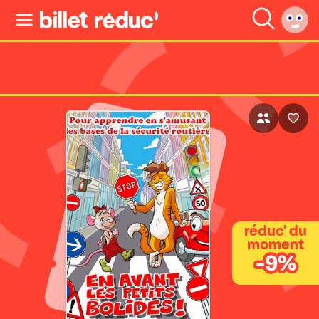
réduc' du
moment
-9%