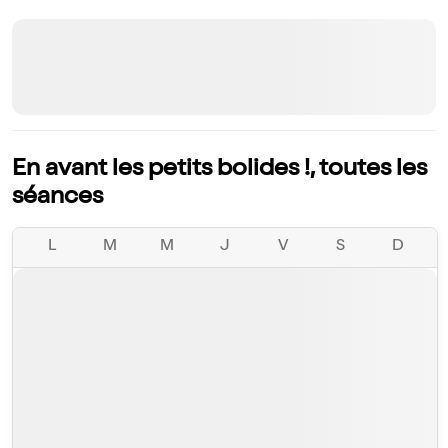
En avant les petits bolides !, toutes les
séances
L
M
M
J
V
S
D