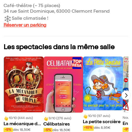
Café-théâtre (~ 75 places)
34 rue Saint Dominique, 63000 Clermont Ferrand
Salle climatisée !
Réserver un parking
Les spectacles dans la même salle
10/10 (97 avis)
Nouve
10/10 (444 avis)
9/10 (276 avis)
La petite sorcière
En a
La mécanique du
Célibataires
-10%
dès 8,95€
boli
couple
-9%
-5%
dès 18,50€
-5%
dès 18,50€