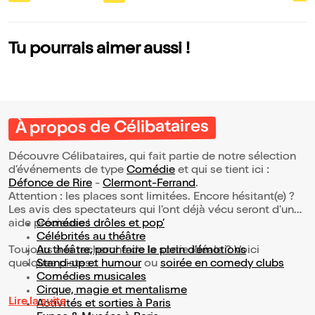
Tu pourrais aimer aussi !
À propos de Célibataires
Découvre Célibataires, qui fait partie de notre sélection
d’événements de type
Comédie
et qui se tient ici :
Défonce de Rire
-
Clermont-Ferrand
.
Attention : les places sont limitées. Encore hésitant(e) ?
Les avis des spectateurs qui l'ont déjà vécu seront d'une
aide précieuse !
Comédies drôles et pop’
Célébrités au théâtre
Toujours à la recherche de la sortie idéale ? Voici
Au théâtre, pour faire le plein d’émotions
quelques pistes :
Stand-up et humour
ou
soirée en comedy clubs
Comédies musicales
Cirque, magie et mentalisme
Lire la suite
Activités et sorties à Paris