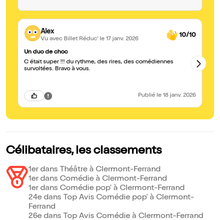
Alex
10/10
Vu avec Billet Réduc'
le 17 janv. 2026
Un duo de choc
U
C était super !!! du rythme, des rires, des comédiennes
Spec
survoltées. Bravo à vous.
au
Publié
le 18 janv. 2026
Célibataires, les classements
1er dans Théâtre à Clermont-Ferrand
1er dans Comédie à Clermont-Ferrand
1er dans Comédie pop' à Clermont-Ferrand
24e dans Top Avis Comédie pop' à Clermont-
Ferrand
26e dans Top Avis Comédie à Clermont-Ferrand