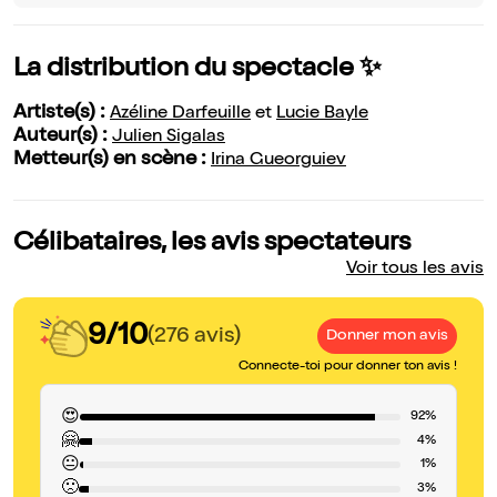
La distribution du spectacle ✨
Artiste(s) :
Azéline Darfeuille
et
Lucie Bayle
Auteur(s) :
Julien Sigalas
Metteur(s) en scène :
Irina Gueorguiev
Célibataires, les avis spectateurs
Voir tous les avis
9/10
(276 avis)
Donner mon avis
Connecte-toi pour donner ton avis !
😍
92%
🤗
4%
😐
1%
🙁
3%