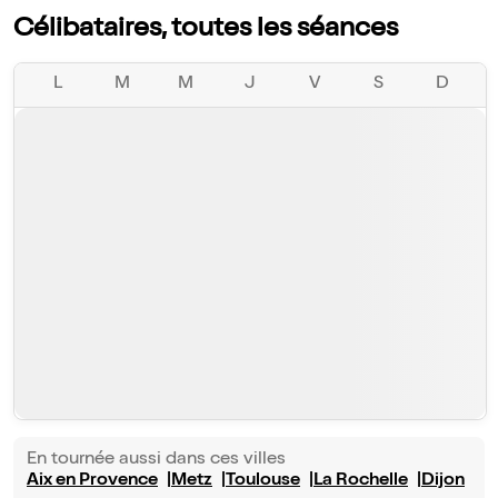
Célibataires, toutes les séances
L
M
M
J
V
S
D
En tournée aussi dans ces villes
Aix en Provence
Metz
Toulouse
La Rochelle
Dijon