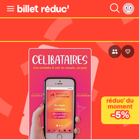
réduc' du
moment
-5%