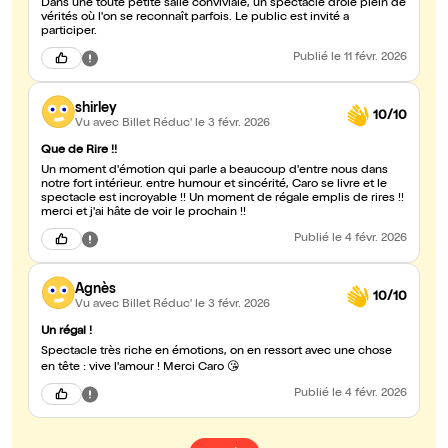
Dans une toute petite salle conviviale, un spectacle drôle plein de
vérités où l'on se reconnaît parfois. Le public est invité a
participer.
Publié
le 11 févr. 2026
shirley
10/10
Vu avec Billet Réduc'
le 3 févr. 2026
Que de Rire !!
Un moment d'émotion qui parle a beaucoup d'entre nous dans
notre fort intérieur. entre humour et sincérité, Caro se livre et le
spectacle est incroyable !! Un moment de régale emplis de rires !!
merci et j'ai hâte de voir le prochain !!
Publié
le 4 févr. 2026
Agnès
10/10
Vu avec Billet Réduc'
le 3 févr. 2026
Un régal !
Spectacle très riche en émotions, on en ressort avec une chose
en tête : vive l'amour ! Merci Caro 😘
Publié
le 4 févr. 2026