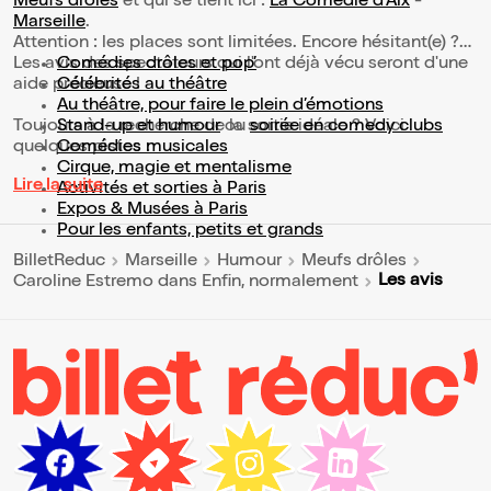
Meufs drôles
et qui se tient ici :
La Comédie d'Aix
-
Marseille
.
Attention : les places sont limitées. Encore hésitant(e) ?
Les avis des spectateurs qui l'ont déjà vécu seront d'une
Comédies drôles et pop’
aide précieuse !
Célébrités au théâtre
Au théâtre, pour faire le plein d’émotions
Toujours à la recherche de la sortie idéale ? Voici
Stand-up et humour
ou
soirée en comedy clubs
quelques pistes :
Comédies musicales
Cirque, magie et mentalisme
Lire la suite
Activités et sorties à Paris
Expos & Musées à Paris
Pour les enfants, petits et grands
BilletReduc
Marseille
Humour
Meufs drôles
Les avis
Caroline Estremo dans Enfin, normalement