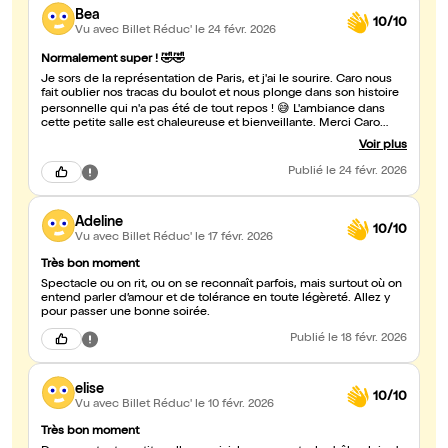
Bea
10/10
Vu avec Billet Réduc'
le 24 févr. 2026
Normalement super ! 🤣🤣
Je sors de la représentation de Paris, et j'ai le sourire. Caro nous
fait oublier nos tracas du boulot et nous plonge dans son histoire
personnelle qui n'a pas été de tout repos ! 😅 L'ambiance dans
cette petite salle est chaleureuse et bienveillante. Merci Caro
pour ta bonne humeur, ta joie de vivre et ton humour. J'ai passé
Voir plus
une très bonne soirée, Bonne continuation à toi et à ta petite
famille.
Publié
le 24 févr. 2026
Adeline
10/10
Vu avec Billet Réduc'
le 17 févr. 2026
Très bon moment
Spectacle ou on rit, ou on se reconnaît parfois, mais surtout où on
entend parler d’amour et de tolérance en toute légèreté. Allez y
pour passer une bonne soirée.
Publié
le 18 févr. 2026
elise
10/10
Vu avec Billet Réduc'
le 10 févr. 2026
Très bon moment