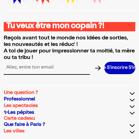
Tu veux être mon copain ?!
Reçois avant tout le monde nos idées de sorties,
les nouveautés et les réduc' !
A toi de jouer pour impressionner ta moitié, ta mère
ou ta tribu !
S’inscrire S’inscrire S
Adresse email pour la newsletter
Une question ?
Professionnel
Les spectacles
✨Les pépites
Carte cadeau
Que faire à Paris ?
Les villes