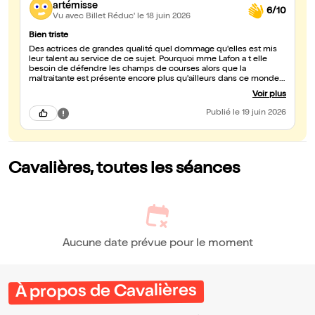
artémisse
6/10
Vu avec Billet Réduc'
le 18 juin 2026
Bien triste
Des actrices de grandes qualité quel dommage qu'elles est mis
leur talent au service de ce sujet. Pourquoi mme Lafon a t elle
besoin de défendre les champs de courses alors que la
maltraitante est présente encore plus qu'ailleurs dans ce monde :
maltraitante des animaux et aussi des êtres humains. Cette
Voir plus
histoire est improbable dans ce mode d'hommes où
l'esclavagisme est au service du jeu et du gain .
Publié
le 19 juin 2026
Cavalières, toutes les séances
Aucune date prévue pour le moment
À propos de Cavalières