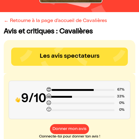
← Retourne à la page d'accueil de Cavalières
Avis et critiques : Cavalières
Les avis spectateurs
😍
67%
9/10
🤗
33%
😐
0%
🙁
0%
Donner mon avis
Connecte-toi pour donner ton avis !