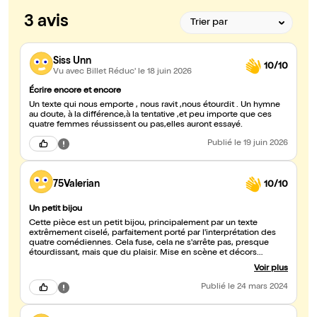
3 avis
Siss Unn
10/10
Vu avec Billet Réduc'
le 18 juin 2026
Écrire encore et encore
Un texte qui nous emporte , nous ravit ,nous étourdit . Un hymne
au doute, à la différence,à la tentative ,et peu importe que ces
quatre femmes réussissent ou pas,elles auront essayé.
Publié
le 19 juin 2026
75Valerian
10/10
Un petit bijou
Cette pièce est un petit bijou, principalement par un texte
extrêmement ciselé, parfaitement porté par l'interprétation des
quatre comédiennes. Cela fuse, cela ne s'arrête pas, presque
étourdissant, mais que du plaisir. Mise en scène et décors
simplifiés à l'extrême, ce qui souvent m'agace, mais ici, cela n'a
Voir plus
aucune importance. C'est plein de pudeur, de force, et de
beaucoup d'humour, on sourit, on rit, souvent. Une très belle
Publié
le 24 mars 2024
proposition de la Colline