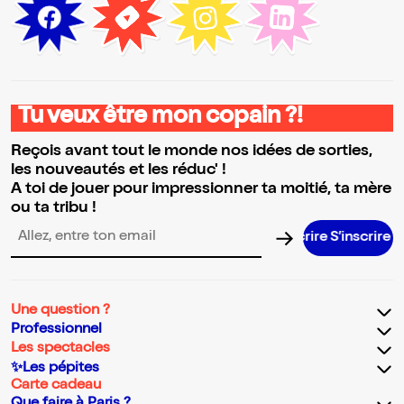
Tu veux être mon copain ?!
Reçois avant tout le monde nos idées de sorties,
les nouveautés et les réduc' !
A toi de jouer pour impressionner ta moitié, ta mère
ou ta tribu !
S’inscrire
Adresse email pour la newsletter
Une question ?
Professionnel
Les spectacles
✨Les pépites
Carte cadeau