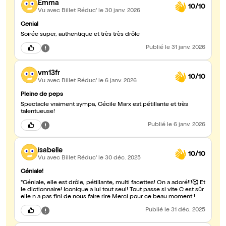
Emma
10/10
Vu avec Billet Réduc'
le 30 janv. 2026
Genial
Soirée super, authentique et très très drôle
Publié
le 31 janv. 2026
vm13fr
10/10
Vu avec Billet Réduc'
le 6 janv. 2026
Pleine de peps
Spectacle vraiment sympa, Cécile Marx est pétillante et très
talentueuse!
Publié
le 6 janv. 2026
isabelle
10/10
Vu avec Billet Réduc'
le 30 déc. 2025
Géniale!
"Géniale, elle est drôle, pétillante, multi facettes! On a adoré!!!🥰 Et
le dictionnaire! Iconique a lui tout seul! Tout passe si vite C est sûr
elle n a pas fini de nous faire rire Merci pour ce beau moment !
Publié
le 31 déc. 2025