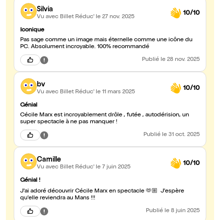
Silvia
10/10
Vu avec Billet Réduc'
le 27 nov. 2025
Iconique
Pas sage comme un image mais éternelle comme une icône du
PC. Absolument incroyable. 100% recommandé
Publié
le 28 nov. 2025
bv
10/10
Vu avec Billet Réduc'
le 11 mars 2025
Génial
Cécile Marx est incroyablement drôle , futée , autodérision, un
super spectacle à ne pas manquer !
Publié
le 31 oct. 2025
Camille
10/10
Vu avec Billet Réduc'
le 7 juin 2025
Génial !
J'ai adoré découvrir Cécile Marx en spectacle 🫶🏼 J'espère
qu'elle reviendra au Mans !!!
Publié
le 8 juin 2025