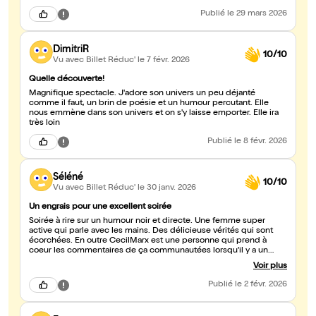
Publié
le 29 mars 2026
DimitriR
10/10
Vu avec Billet Réduc'
le 7 févr. 2026
Quelle découverte!
Magnifique spectacle. J'adore son univers un peu déjanté
comme il faut, un brin de poésie et un humour percutant. Elle
nous emmène dans son univers et on s'y laisse emporter. Elle ira
très loin
Publié
le 8 févr. 2026
Séléné
10/10
Vu avec Billet Réduc'
le 30 janv. 2026
Un engrais pour une excellent soirée
Soirée à rire sur un humour noir et directe. Une femme super
active qui parle avec les mains. Des délicieuse vérités qui sont
écorchées. En outre CecilMarx est une personne qui prend à
coeur les commentaires de ça communautées lorsqu'il y a un
problème sur le moment dictionnaire <3. Franchement à venir
Voir plus
écouter, et si en plus prenait un bandeau ça peut vous être utile
de ne rien voir et de juste écouté :p.
Publié
le 2 févr. 2026