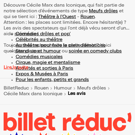
Découvre Cécile Marx dans Iconique, qui fait partie de
notre sélection d’événements de type
Meufs drôles
et
qui se tient ici :
Théâtre à l'Ouest
-
Rouen
.
Attention : les places sont limitées. Encore hésitant(e) ?
Les avis des spectateurs qui l'ont déjà vécu seront d'une
aide précieuse !
Comédies drôles et pop’
Célébrités au théâtre
Toujours à la recherche de la sortie idéale ? Voici
Au théâtre, pour faire le plein d’émotions
quelques pistes :
Stand-up et humour
ou
soirée en comedy clubs
Comédies musicales
Cirque, magie et mentalisme
Lire la suite
Activités et sorties à Paris
Expos & Musées à Paris
Pour les enfants, petits et grands
BilletReduc
Rouen
Humour
Meufs drôles
Les avis
Cécile Marx dans Iconique