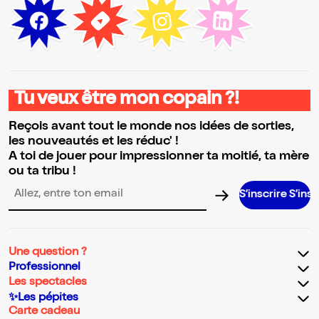
Tu veux être mon copain ?!
Reçois avant tout le monde nos idées de sorties,
les nouveautés et les réduc' !
A toi de jouer pour impressionner ta moitié, ta mère
ou ta tribu !
S’inscrire S’inscrire S’in
Adresse email pour la newsletter
Une question ?
Professionnel
Les spectacles
✨Les pépites
Carte cadeau