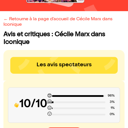
← Retourne à la page d'accueil de Cécile Marx dans
Iconique
Avis et critiques : Cécile Marx dans
Iconique
Les avis spectateurs
😍
96%
10/10
🤗
3%
😐
1%
🙁
0%