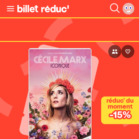
réduc' du
moment
-15%