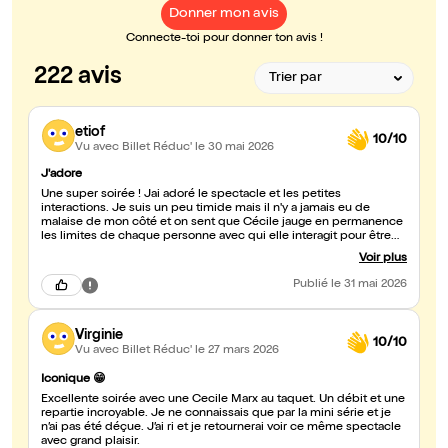
Donner mon avis
Connecte-toi pour donner ton avis !
222 avis
etiof
10/10
Vu avec Billet Réduc'
le 30 mai 2026
J'adore
Une super soirée ! Jai adoré le spectacle et les petites
interactions. Je suis un peu timide mais il n'y a jamais eu de
malaise de mon côté et on sent que Cécile jauge en permanence
les limites de chaque personne avec qui elle interagit pour être
sûre que la personne soit à laisse. Un spectacle drôle, feel good
Voir plus
et avec sa dose d'humour noir. Juste top, juste iconique !
Publié
le 31 mai 2026
Virginie
10/10
Vu avec Billet Réduc'
le 27 mars 2026
Iconique 😁
Excellente soirée avec une Cecile Marx au taquet. Un débit et une
repartie incroyable. Je ne connaissais que par la mini série et je
n’ai pas été déçue. J’ai ri et je retournerai voir ce même spectacle
avec grand plaisir.