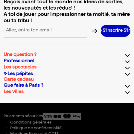
Reçois avant tout le monde nos idées de sorties,
les nouveautés et les réduc' !
A toi de jouer pour impressionner ta moitié, ta mère
ou ta tribu !
S’inscrire S’inscrire 
Adresse email pour la newsletter
Une question ?
Professionnel
Les spectacles
✨Les pépites
Carte cadeau
Que faire à Paris ?
Les villes
Paiements sécurisés
Conditions générales
Politique de confidentialité