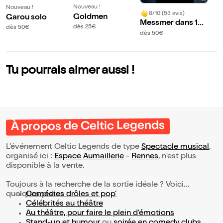
Nouveau !
Nouveau !
8/10 (53 avis)
Goldmen
Garou solo
Messmer dans 13
dès 25€
dès 50€
Hz | Fougères
dès 50€
Tu pourrais aimer aussi !
À propos de Celtic Legends
L’événement Celtic Legends de type
Spectacle musical
,
organisé ici :
Espace Aumaillerie
-
Rennes
, n'est plus
disponible à la vente.
Toujours à la recherche de la sortie idéale ? Voici
quelques pistes :
Comédies drôles et pop’
Célébrités au théâtre
Au théâtre, pour faire le plein d’émotions