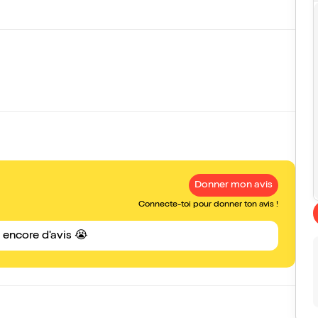
Donner mon avis
Connecte-toi pour donner ton avis !
s encore d'avis 😭