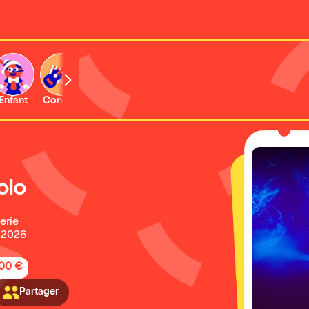
Enfant
Concert
Activité
olo
erie
 2026
,00 €
Partager