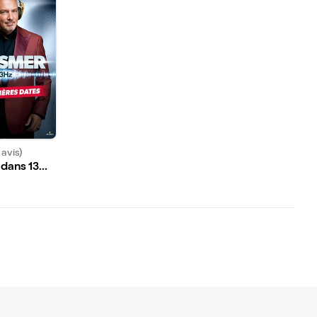
 avis)
dans 13Hz
s