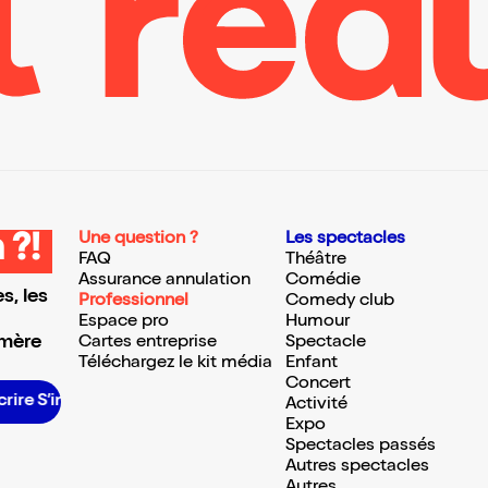
Une question ?
Les spectacles
 ?!
FAQ
Théâtre
Assurance annulation
Comédie
s, les
Professionnel
Comedy club
Espace pro
Humour
 mère
Cartes entreprise
Spectacle
Téléchargez le kit média
Enfant
Concert
nscrire S’inscrire S’inscrire S’inscrire S’inscrire S’inscrire S’inscrire S’inscrire S’inscrire S’inscrire S’inscrire
Activité
Expo
Spectacles passés
Autres spectacles
Autres