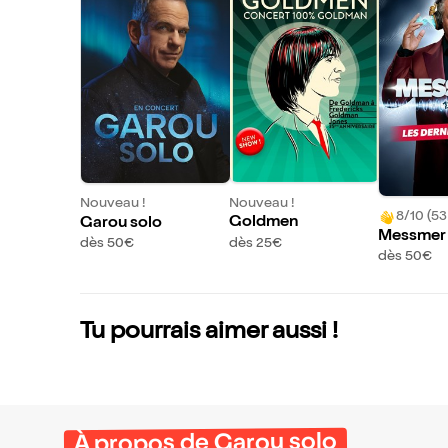
Nouveau !
Nouveau !
8/10 (53
Goldmen
Garou solo
Messmer 
dès 25€
dès 50€
| Fougère
dès 50€
Tu pourrais aimer aussi !
À propos de Garou solo