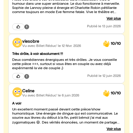
Pièce très drôle à voir et à savourer sans modération. 1h30 d
humour dans une super ambiance. Le duo fonctionne à merveille.
Sophie de Lannoy pleine d énergie et Charlotte Robin pétillante
comme toujours en mode Eve femme fatale. Vive le théâtre et
bravo les filles. Jean-Philippe ou Dieu 😆
Voir plus
Publié
le 13 juin 2026
vlesobre
10/10
Vu avec Billet Réduc'
le 12 févr. 2026
Très drôle, à voir absolument !!!
Deux comédiennes énergiques et très drôles. Je vous conseille
cette pièce +++, surtout si vous êtes en couple ou avez déjà
expérimenté la vie de couple ;)
Publié
le 12 juin 2026
Celine
10/10
Vu avec Billet Réduc'
le 6 juin 2026
A voir
Un excellent moment passé devant cette pièce/show
humoristique. Une énergie de dingue qui est communicative. Le
sourire aux lèvres du début à la fin, petit bémol j'ai mal aux
zygomatiques 😄. Des vérités énoncées, un moment de partage
autour de situation connues de toutes. Merci de diffuser ce
Voir plus
message si important aujourd'hui.