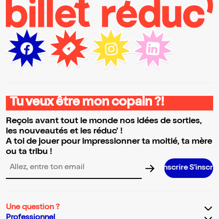
Tu veux être mon copain ?!
Reçois avant tout le monde nos idées de sorties,
les nouveautés et les réduc' !
A toi de jouer pour impressionner ta moitié, ta mère
ou ta tribu !
S’inscrire S’inscrire S’inscrire
Adresse email pour la newsletter
Une question ?
Professionnel