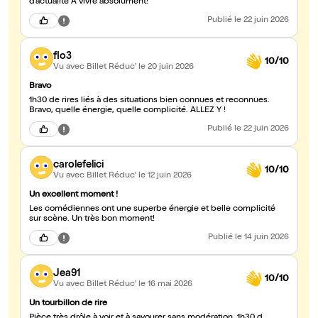
d’actualité À vivre absolument!
Publié
le 22 juin 2026
flo3
10/10
Vu avec Billet Réduc'
le 20 juin 2026
Bravo
1h30 de rires liés à des situations bien connues et reconnues.
Bravo, quelle énergie, quelle complicité. ALLEZ Y !
Publié
le 22 juin 2026
carolefelici
10/10
Vu avec Billet Réduc'
le 12 juin 2026
Un excellent moment !
Les comédiennes ont une superbe énergie et belle complicité
sur scène. Un très bon moment!
Publié
le 14 juin 2026
Jea91
10/10
Vu avec Billet Réduc'
le 16 mai 2026
Un tourbillon de rire