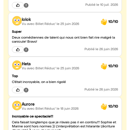
deux personnages : leurs travers, leurs fous rires et leurs
Publié
le 10 juil. 2026
complicités résonnaient avec notre propre quotidien. Un grand
merci pour ce moment partagé ! 🎭?
lolok
10/10
Vu avec Billet Réduc'
le 25 juin 2026
Super
Deux comédiennes de talent qui nous ont bien fait rire malgré la
canicule! Bravo!
Publié
le 26 juin 2026
Heta
10/10
Vu avec Billet Réduc'
le 25 juin 2026
Top
C’était incroyable, on a bien rigolé
Publié
le 26 juin 2026
Aurore
10/10
Vu avec Billet Réduc'
le 18 juin 2026
Incroyable ce spectacle!!!
Cela faisait longtemps que je n’avais pas ri en continu!!! Sophie et
Marine sont hors normes )) L’interprétation est hilarante L’écriture