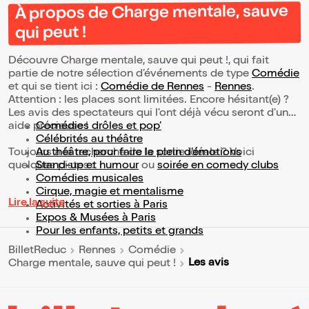
À propos de Charge mentale, sauve
qui peut !
Découvre Charge mentale, sauve qui peut !, qui fait
partie de notre sélection d’événements de type
Comédie
et qui se tient ici :
Comédie de Rennes
-
Rennes
.
Attention : les places sont limitées. Encore hésitant(e) ?
Les avis des spectateurs qui l'ont déjà vécu seront d'une
aide précieuse !
Comédies drôles et pop’
Célébrités au théâtre
Toujours à la recherche de la sortie idéale ? Voici
Au théâtre, pour faire le plein d’émotions
quelques pistes :
Stand-up et humour
ou
soirée en comedy clubs
Comédies musicales
Cirque, magie et mentalisme
Lire la suite
Activités et sorties à Paris
Expos & Musées à Paris
Pour les enfants, petits et grands
BilletReduc
Rennes
Comédie
Les avis
Charge mentale, sauve qui peut !