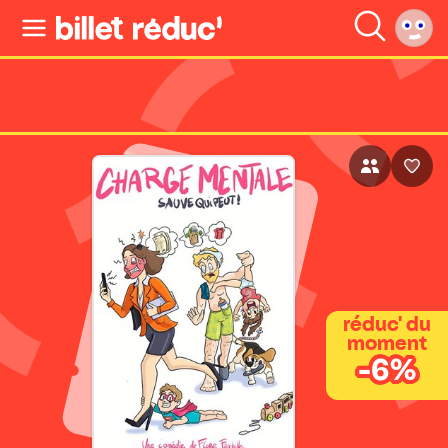
réduc' du
moment
-6%