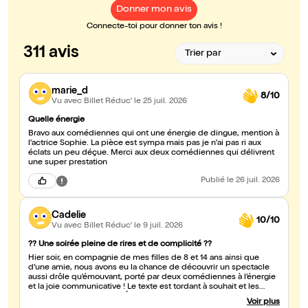
Donner mon avis
Connecte-toi pour donner ton avis !
311 avis
marie_d
8/10
Vu avec Billet Réduc'
le 25 juil. 2026
Quelle énergie
Bravo aux comédiennes qui ont une énergie de dingue, mention à
l'actrice Sophie. La pièce est sympa mais pas je n'ai pas ri aux
éclats un peu déçue. Merci aux deux comédiennes qui délivrent
une super prestation
Publié
le 26 juil. 2026
Cadelie
10/10
Vu avec Billet Réduc'
le 9 juil. 2026
?? Une soirée pleine de rires et de complicité ??
Hier soir, en compagnie de mes filles de 8 et 14 ans ainsi que
d’une amie, nous avons eu la chance de découvrir un spectacle
aussi drôle qu’émouvant, porté par deux comédiennes à l’énergie
et la joie communicative ! Le texte est tordant à souhait et les
comédiennes hilarantes. Éclats de rire pour les petites comme
Voir plus
pour les grandes. Les mamans se sont bien reconnues dans ces