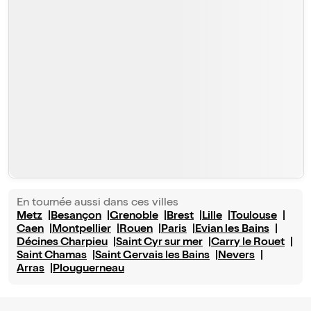
En tournée aussi dans ces villes
Metz
Besançon
Grenoble
Brest
Lille
Toulouse
Caen
Montpellier
Rouen
Paris
Evian les Bains
Décines Charpieu
Saint Cyr sur mer
Carry le Rouet
Saint Chamas
Saint Gervais les Bains
Nevers
Arras
Plouguerneau