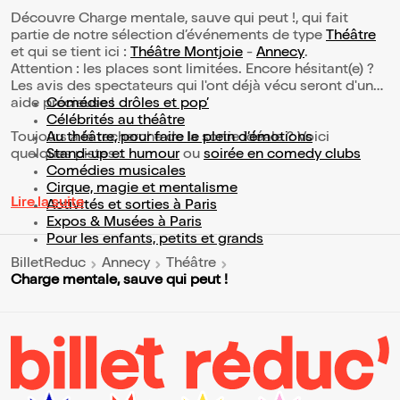
Découvre Charge mentale, sauve qui peut !, qui fait
partie de notre sélection d’événements de type
Théâtre
et qui se tient ici :
Théâtre Montjoie
-
Annecy
.
Attention : les places sont limitées. Encore hésitant(e) ?
Les avis des spectateurs qui l'ont déjà vécu seront d'une
aide précieuse !
Comédies drôles et pop’
Célébrités au théâtre
Toujours à la recherche de la sortie idéale ? Voici
Au théâtre, pour faire le plein d’émotions
quelques pistes :
Stand-up et humour
ou
soirée en comedy clubs
Comédies musicales
Cirque, magie et mentalisme
Lire la suite
Activités et sorties à Paris
Expos & Musées à Paris
Pour les enfants, petits et grands
BilletReduc
Annecy
Théâtre
Charge mentale, sauve qui peut !