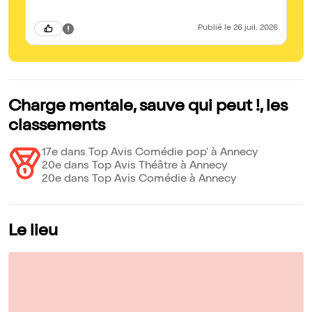
to
po
bi
Publié
le 26 juil. 2026
le
pr

Charge mentale, sauve qui peut !, les
classements
17e dans Top Avis Comédie pop' à Annecy
20e dans Top Avis Théâtre à Annecy
20e dans Top Avis Comédie à Annecy
Le lieu