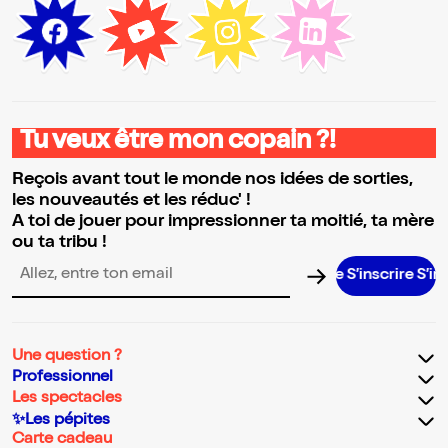
Tu veux être mon copain ?!
Reçois avant tout le monde nos idées de sorties,
les nouveautés et les réduc' !
A toi de jouer pour impressionner ta moitié, ta mère
ou ta tribu !
S’inscrire S’inscrire 
Adresse email pour la newsletter
Une question ?
Professionnel
Les spectacles
✨Les pépites
Carte cadeau