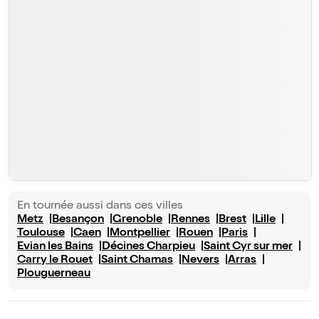
En tournée aussi dans ces villes
Metz
Besançon
Grenoble
Rennes
Brest
Lille
Toulouse
Caen
Montpellier
Rouen
Paris
Evian les Bains
Décines Charpieu
Saint Cyr sur mer
Carry le Rouet
Saint Chamas
Nevers
Arras
Plouguerneau