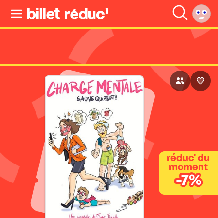
réduc' du
moment
-7%