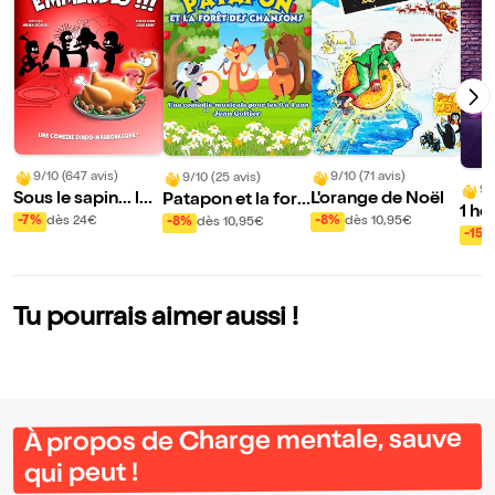
9/10 (647 avis)
9/10 (71 avis)
9/10 (25 avis)
9/
Sous le sapin... les
L'orange de Noël
Patapon et la forê
1 he
emmerdes !
t des chansons
-7%
dès 24€
-8%
dès 10,95€
-8%
dès 10,95€
pre
-15%
Tu pourrais aimer aussi !
À propos de Charge mentale, sauve
qui peut !