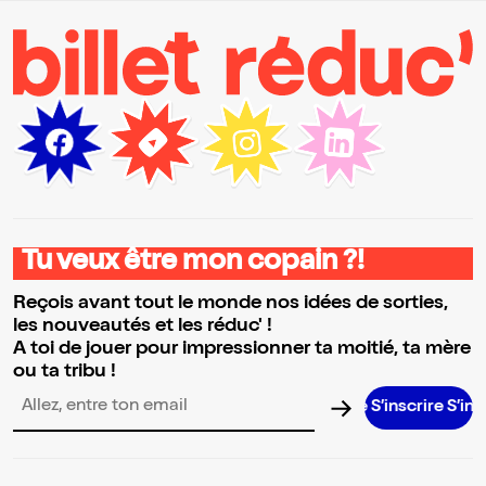
Tu veux être mon copain ?!
Reçois avant tout le monde nos idées de sorties,
les nouveautés et les réduc' !
A toi de jouer pour impressionner ta moitié, ta mère
ou ta tribu !
S’inscrire S’inscrire S’
Adresse email pour la newsletter