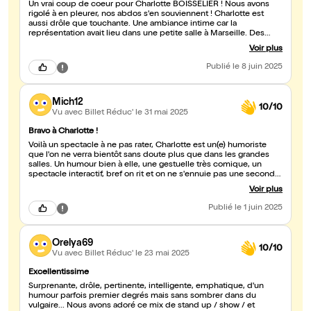
Un vrai coup de coeur pour Charlotte BOISSELIER ! Nous avons
rigolé à en pleurer, nos abdos s'en souviennent ! Charlotte est
aussi drôle que touchante. Une ambiance intime car la
représentation avait lieu dans une petite salle à Marseille. Des
interactions hilarantes avec le public et une artiste pleine
Voir plus
d'énergie. Charlotte est accessible, oui, elle parle aux gens après
le spectacle !!! Elle à troqué son ancien job pour la scène, quelle
Publié
le 8 juin 2025
bonne décision. Elle mérite d'être connue. Il nous tarde de la
revoir, nous lui souhaitons que du bonheur.
Mich12
10/10
Vu avec Billet Réduc'
le 31 mai 2025
Bravo à Charlotte !
Voilà un spectacle à ne pas rater, Charlotte est un(e) humoriste
que l'on ne verra bientôt sans doute plus que dans les grandes
salles. Un humour bien à elle, une gestuelle très comique, un
spectacle interactif, bref on rit et on ne s'ennuie pas une seconde.
Merci Charlotte !
Voir plus
Publié
le 1 juin 2025
Orelya69
10/10
Vu avec Billet Réduc'
le 23 mai 2025
Excellentissime
Surprenante, drôle, pertinente, intelligente, emphatique, d'un
humour parfois premier degrés mais sans sombrer dans du
vulgaire... Nous avons adoré ce mix de stand up / show / et