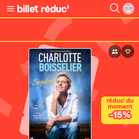
réduc' du
moment
-15%