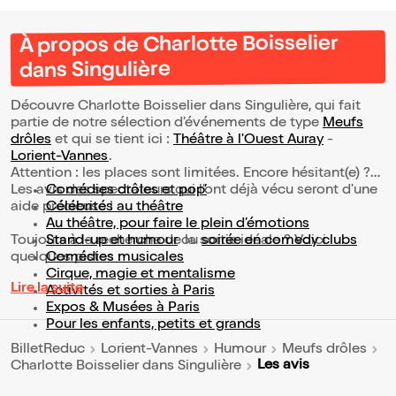
À propos de Charlotte Boisselier
dans Singulière
Découvre Charlotte Boisselier dans Singulière, qui fait
partie de notre sélection d’événements de type
Meufs
drôles
et qui se tient ici :
Théâtre à l'Ouest Auray
-
Lorient-Vannes
.
Attention : les places sont limitées. Encore hésitant(e) ?
Les avis des spectateurs qui l'ont déjà vécu seront d'une
Comédies drôles et pop’
aide précieuse !
Célébrités au théâtre
Au théâtre, pour faire le plein d’émotions
Toujours à la recherche de la sortie idéale ? Voici
Stand-up et humour
ou
soirée en comedy clubs
quelques pistes :
Comédies musicales
Cirque, magie et mentalisme
Lire la suite
Activités et sorties à Paris
Expos & Musées à Paris
Pour les enfants, petits et grands
BilletReduc
Lorient-Vannes
Humour
Meufs drôles
Les avis
Charlotte Boisselier dans Singulière