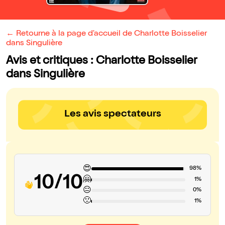
← Retourne à la page d'accueil de Charlotte Boisselier
dans Singulière
Avis et critiques : Charlotte Boisselier
dans Singulière
Les avis spectateurs
😍
98%
10/10
🤗
1%
😐
0%
🙁
1%