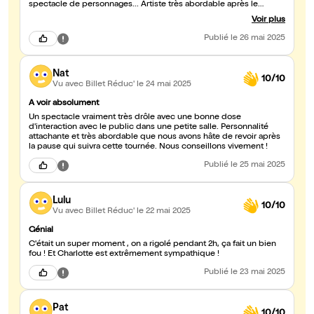
spectacle de personnages... Artiste très abordable après le
spectacle en plus ! Merci pour cette super soirée ! ;)
Voir plus
Publié
le 26 mai 2025
Nat
10/10
Vu avec Billet Réduc'
le 24 mai 2025
A voir absolument
Un spectacle vraiment très drôle avec une bonne dose
d'interaction avec le public dans une petite salle. Personnalité
attachante et très abordable que nous avons hâte de revoir après
la pause qui suivra cette tournée. Nous conseillons vivement !
Publié
le 25 mai 2025
Lulu
10/10
Vu avec Billet Réduc'
le 22 mai 2025
Génial
C'était un super moment , on a rigolé pendant 2h, ça fait un bien
fou ! Et Charlotte est extrêmement sympathique !
Publié
le 23 mai 2025
Pat
10/10