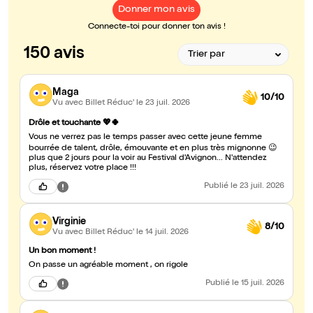
Donner mon avis
Connecte-toi pour donner ton avis !
150 avis
Maga
10/10
Vu avec Billet Réduc'
le 23 juil. 2026
Drôle et touchante 💖🍀
Vous ne verrez pas le temps passer avec cette jeune femme
bourrée de talent, drôle, émouvante et en plus très mignonne 😉
plus que 2 jours pour la voir au Festival d'Avignon... N'attendez
plus, réservez votre place !!!
Publié
le 23 juil. 2026
Virginie
8/10
Vu avec Billet Réduc'
le 14 juil. 2026
Un bon moment !
On passe un agréable moment , on rigole
Publié
le 15 juil. 2026