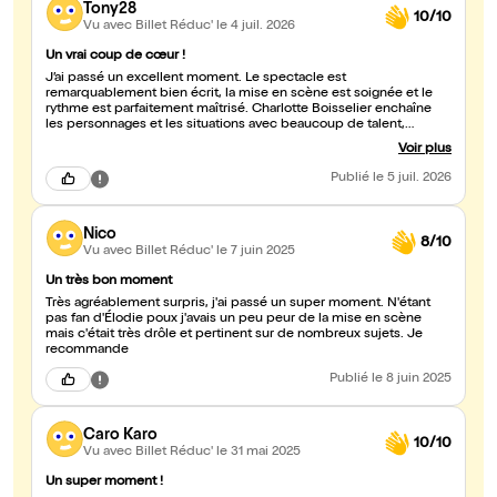
Tony28
10/10
Vu avec Billet Réduc'
le 4 juil. 2026
Un vrai coup de cœur !
J’ai passé un excellent moment. Le spectacle est
remarquablement bien écrit, la mise en scène est soignée et le
rythme est parfaitement maîtrisé. Charlotte Boisselier enchaîne
les personnages et les situations avec beaucoup de talent,
d’énergie et une belle justesse. L’humour est omniprésent,
Voir plus
intelligent, parfois touchant, et les éclats de rire s’enchaînent sans
jamais tomber dans la facilité. Je n’ai tout simplement pas vu le
Publié
le 5 juil. 2026
temps passer ! Un spectacle à la fois drôle, original et plein
d’humanité. Si vous cherchez une soirée où l’on rit du début à la
fin, foncez, vous ne serez pas déçus !
Nico
8/10
Vu avec Billet Réduc'
le 7 juin 2025
Un très bon moment
Très agréablement surpris, j'ai passé un super moment. N'étant
pas fan d'Élodie poux j'avais un peu peur de la mise en scène
mais c'était très drôle et pertinent sur de nombreux sujets. Je
recommande
Publié
le 8 juin 2025
Caro Karo
10/10
Vu avec Billet Réduc'
le 31 mai 2025
Un super moment !