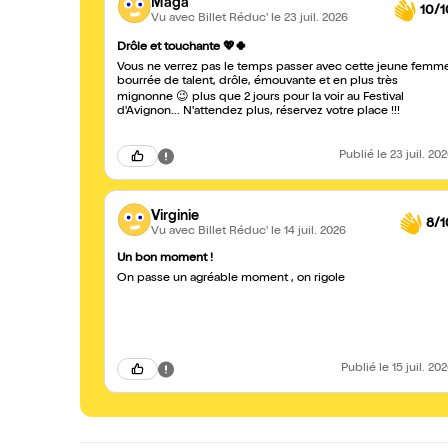
Maga
10/1
Vu avec Billet Réduc'
le 23 juil. 2026
Drôle et touchante 💖🍀
Vous ne verrez pas le temps passer avec cette jeune femm
bourrée de talent, drôle, émouvante et en plus très
mignonne 😉 plus que 2 jours pour la voir au Festival
d'Avignon... N'attendez plus, réservez votre place !!!
Publié
le 23 juil. 20
Virginie
8/1
Vu avec Billet Réduc'
le 14 juil. 2026
Un bon moment !
On passe un agréable moment , on rigole
Publié
le 15 juil. 20