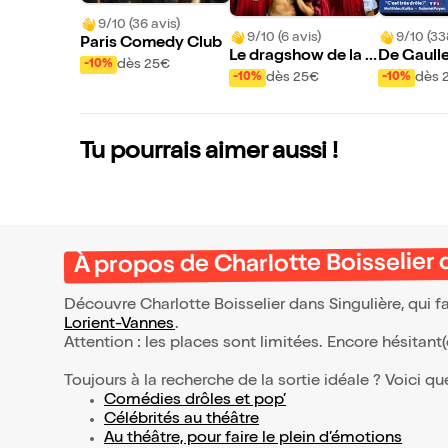
9/10 (36 avis)
9/10 (6 avis)
9/10 (33
Paris Comedy Club
Le dragshow de la si
De Gaulle
dès 25€
-10%
rène : La sirène à bar
our
dès 25€
dès 
-10%
-10%
be
Tu pourrais aimer aussi !
À propos de Charlotte Boisselier 
Découvre Charlotte Boisselier dans Singulière, qui f
Lorient-Vannes
.
Attention : les places sont limitées. Encore hésitant
Toujours à la recherche de la sortie idéale ? Voici qu
Comédies drôles et pop’
Célébrités au théâtre
Au théâtre, pour faire le plein d’émotions