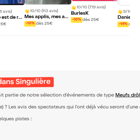
10/10 (719 avis)
10/10 (113 avis)
8 avis)
9/10 (45 
BurlesK
Mes applis, mes am
 est de ret
Daniel Ra
dès 25€
-10%
ours, mes emmerde
Au dessou
dès 25€
-10%
25€
dès 
-14%
s
nture
dans Singulière
ait partie de notre sélection d’événements de type
Meufs drô
(e) ? Les avis des spectateurs qui l'ont déjà vécu seront d'une
elques pistes :