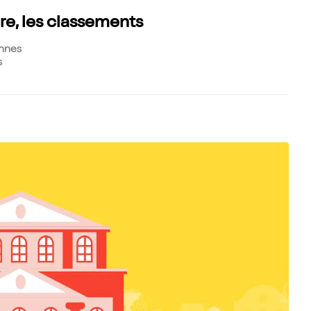
ère, les classements
annes
s