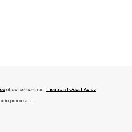
avis)
bier dans
s de la cei
20,50€
les
et qui se tient ici :
Théâtre à l'Ouest Auray
-
 aide précieuse !