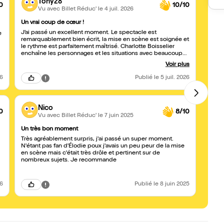
Tony28
0
10/10
Vu avec Billet Réduc'
le 4 juil. 2026
Un vrai coup de cœur !
Un su
J’ai passé un excellent moment. Le spectacle est
Un vr
e
remarquablement bien écrit, la mise en scène est soignée et
avons 
le rythme est parfaitement maîtrisé. Charlotte Boisselier
Charl
enchaîne les personnages et les situations avec beaucoup
intime
de talent, d’énergie et une belle justesse. L’humour est
Marsei
Voir plus
omniprésent, intelligent, parfois touchant, et les éclats de
artist
rire s’enchaînent sans jamais tomber dans la facilité. Je n’ai
parle 
26
Publié
le 5 juil. 2026
tout simplement pas vu le temps passer ! Un spectacle à la
job po
fois drôle, original et plein d’humanité. Si vous cherchez une
connue
soirée où l’on rit du début à la fin, foncez, vous ne serez pas
bonhe
déçus !
Nico
0
8/10
Vu avec Billet Réduc'
le 7 juin 2025
Un très bon moment
Bravo 
Très agréablement surpris, j'ai passé un super moment.
Voilà 
N'étant pas fan d'Élodie poux j'avais un peu peur de la mise
humor
en scène mais c'était très drôle et pertinent sur de
dans 
nombreux sujets. Je recommande
très c
s'enn
26
Publié
le 8 juin 2025