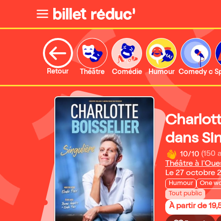
Retour
Théâtre
Comédie
Humour
Comedy clu
S
Charlott
dans Sin
10/10
(150 
Théâtre à l'Oue
Le 27 octobre 
Humour
One w
Tout public
À partir de 19,