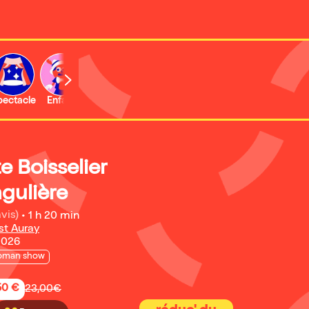
b
pectacle
Enfant
Concert
e Boisselier
gulière
avis)
•
1 h 20 min
st Auray
2026
oman show
50 €
23,00€