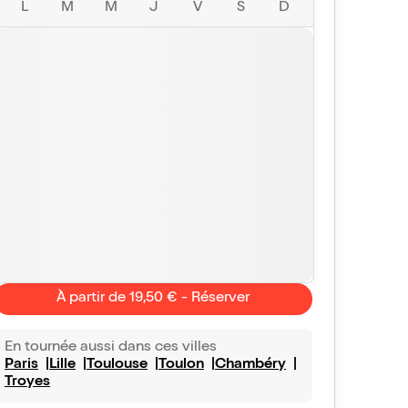
L
M
M
J
V
S
D
À partir de 19,50 € - Réserver
En tournée aussi dans ces villes
Paris
Lille
Toulouse
Toulon
Chambéry
Troyes