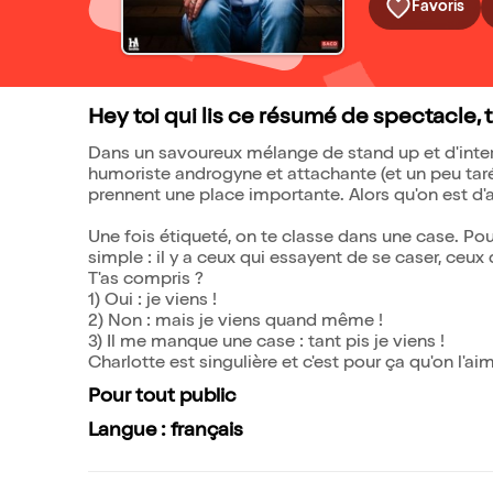
Favoris
Hey toi qui lis ce résumé de spectacle, t
Dans un savoureux mélange de stand up et d'inter
humoriste androgyne et attachante (et un peu taré
prennent une place importante. Alors qu'on est d'ac
Une fois étiqueté, on te classe dans une case. Pour
simple : il y a ceux qui essayent de se caser, ceux
T'as compris ?
1) Oui : je viens !
2) Non : mais je viens quand même !
3) Il me manque une case : tant pis je viens !
Charlotte est singulière et c'est pour ça qu'on l'ai
Pour tout public
Langue : français