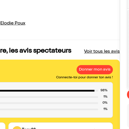
,
Elodie Poux
re, les avis spectateurs
Voir tous les avis
Donner mon avis
Connecte-toi pour donner ton avis !
98%
1%
0%
1%