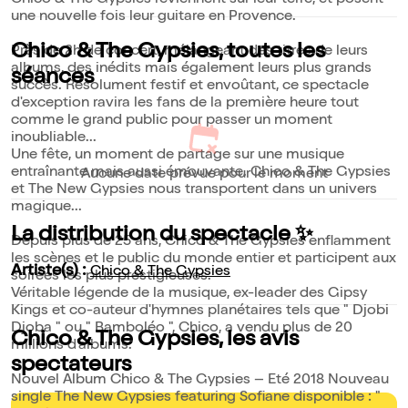
Chico & The Gypsies reviennent sur leur terre, et posent
une nouvelle fois leur guitare en Provence.
Chico & The Gypsies, toutes les
Près de 2h de concert, mélangeant des titres de leurs
albums, des inédits mais également leurs plus grands
séances
succès. Résolument festif et envoûtant, ce spectacle
d'exception ravira les fans de la première heure tout
comme le grand public pour passer un moment
inoubliable...
Une fête, un moment de partage sur une musique
entraînante mais aussi émouvante. Chico & The Gypsies
Aucune date prévue pour le moment
et The New Gypsies nous transportent dans un univers
magique...
La distribution du spectacle ✨
Depuis plus de 25 ans, Chico & The Gypsies enflamment
les scènes et le public du monde entier et participent aux
Artiste(s) :
Chico & The Gypsies
soirées les plus prestigieuses.
Véritable légende de la musique, ex-leader des Gipsy
Kings et co-auteur d'hymnes planétaires tels que " Djobi
Djoba " ou " Bamboléo ", Chico, a vendu plus de 20
Chico & The Gypsies, les avis
millions d'albums.
spectateurs
Nouvel Album Chico & The Gypsies – Eté 2018 Nouveau
single The New Gypsies featuring Sofiane disponible : "