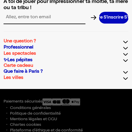
A toi de jouer pour impressionner ta moitié, ta mère
ou ta tribu !
S’inscrire S’inscrir
Adresse email pour la newsletter
Une question ?
Professionnel
Les spectacles
✨Les pépites
Carte cadeau
Que faire à Paris ?
Les villes
Paiements sécurisés
Conditions générales
Politique de confidentialité
Mentions légales et CGU
Chartes cookies
Plateforme d'éthique et de conformité