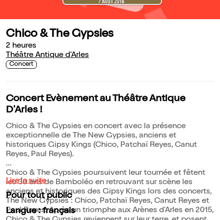
Chico & The Gypsies
2 heures
Théâtre Antique d'Arles
Concert
Concert Evènement au Théâtre Antique
D'Arles !
Chico & The Gypsies en concert avec la présence
exceptionnelle de The New Gypsies, anciens et
historiques Gipsy Kings (Chico, Patchaï Reyes, Canut
Reyes, Paul Reyes).
Chico & The Gypsies poursuivent leur tournée et fêtent
Lire la suite
les 30 ans de Bamboléo en retrouvant sur scène les
anciens et historiques des Gipsy Kings lors des concerts,
Pour tout public
The New Gypsies : Chico, Patchaï Reyes, Canut Reyes et
Paul Reyes. Après un triomphe aux Arènes d'Arles en 2015,
Langue : français