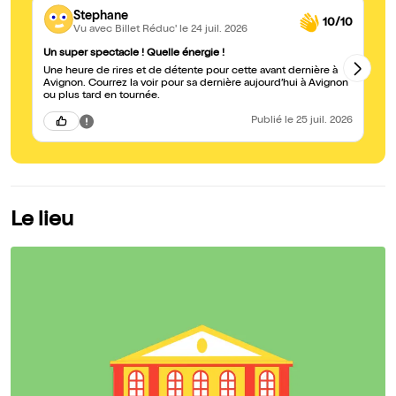
Stephane
10/10
Vu avec Billet Réduc'
le 24 juil. 2026
Un super spectacle ! Quelle énergie !
Gé
Une heure de rires et de détente pour cette avant dernière à
De
Avignon. Courrez la voir pour sa dernière aujourd’hui à Avignon
a
ou plus tard en tournée.
Publié
le 25 juil. 2026
Le lieu