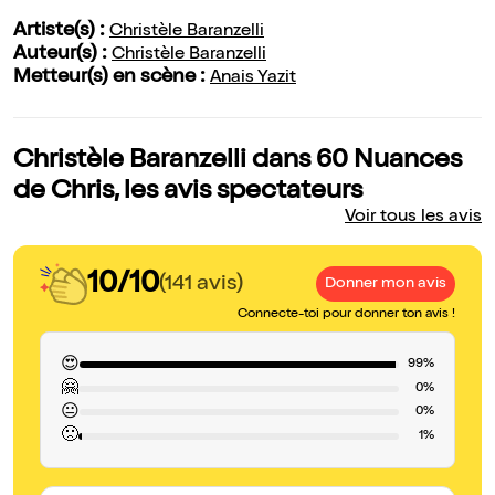
Artiste(s) :
Christèle Baranzelli
Auteur(s) :
Christèle Baranzelli
Metteur(s) en scène :
Anais Yazit
Christèle Baranzelli dans 60 Nuances
de Chris, les avis spectateurs
Voir tous les avis
10/10
(141 avis)
Donner mon avis
Connecte-toi pour donner ton avis !
😍
99%
🤗
0%
😐
0%
🙁
1%