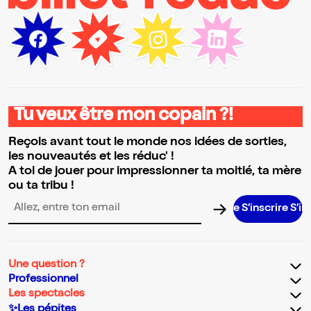
Tu veux être mon copain ?!
Reçois avant tout le monde nos idées de sorties,
les nouveautés et les réduc' !
A toi de jouer pour impressionner ta moitié, ta mère
ou ta tribu !
S’inscrire S’inscrir
Adresse email pour la newsletter
Une question ?
Professionnel
Les spectacles
✨Les pépites