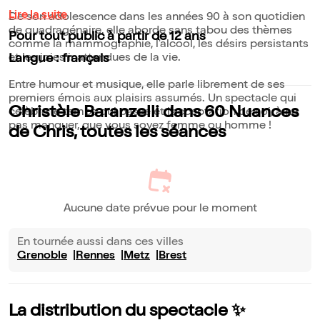
Lire la suite
De son adolescence dans les années 90 à son quotidien
de quadragénaire, elle aborde sans tabou des thèmes
Pour tout public à partir de 12 ans
comme la mammographie, l'alcool, les désirs persistants
et les joies inattendues de la vie.
Langue : français
Entre humour et musique, elle parle librement de ses
premiers émois aux plaisirs assumés. Un spectacle qui
Christèle Baranzelli dans 60 Nuances
célèbre le temps qui passe et l'acceptation de soi, à ne
pas manquer, que vous soyez femme ou homme !
de Chris, toutes les séances
Aucune date prévue pour le moment
En tournée aussi dans ces villes
Grenoble
Rennes
Metz
Brest
La distribution du spectacle ✨