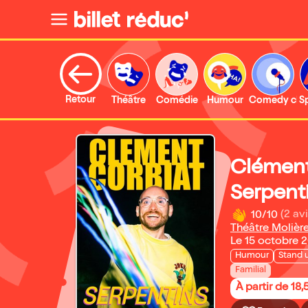
Retour
Théâtre
Comédie
Humour
Comedy clu
S
Clément
Serpent
10/10
(2 avi
Théâtre Molièr
Le 15 octobre 
Humour
Stand 
Familial
À partir de 18,