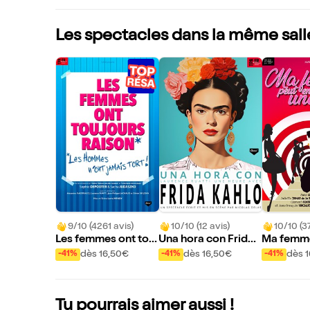
Les spectacles dans la même sall
9/10 (4261 avis)
10/10 (12 avis)
10/10 (37
Les femmes ont touj
Una hora con Frida
Ma femme
ours raison, les hom
Kahlo
acher une
dès 16,50€
dès 16,50€
dès 
-41%
-41%
-41%
mes n'ont jamais tor
t
Tu pourrais aimer aussi !