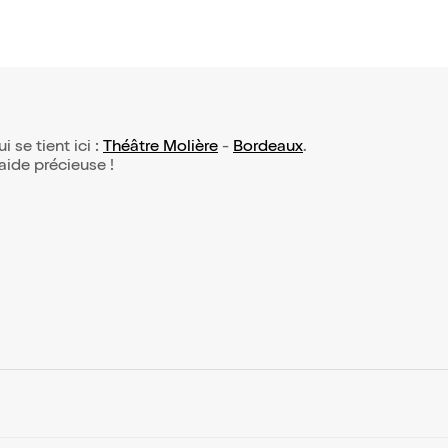
i se tient ici :
Théâtre Molière
-
Bordeaux
.
 aide précieuse !