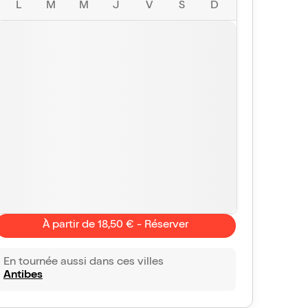
L
M
M
J
V
S
D
À partir de 18,50 € - Réserver
En tournée aussi dans ces villes
Antibes