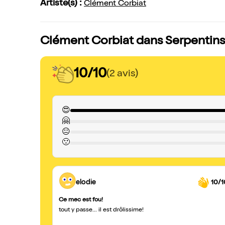
Artiste(s) :
Clément Corbiat
Clément Corbiat dans Serpentins,
10/10
(2 avis)
😍
🤗
😐
🙁
elodie
10/1
Ce mec est fou!
tout y passe... il est drôlissime!