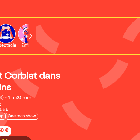
b
pectacle
Enfant
Concert
Activité
 Corbiat dans
ins
s)
•
1 h 30 min
e
2026
up
One man show
50 €