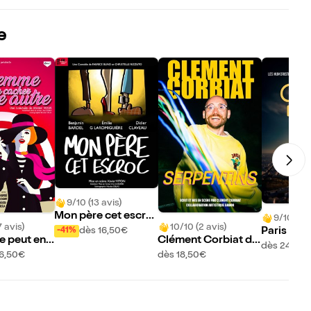
e
9/10 (13 avis)
Mon père cet escro
9/10 (28 
 avis)
10/10 (2 avis)
c
dès 16,50€
Paris Co
-41%
 peut en c
Clément Corbiat da
dès 24€
 autre
ns Serpentins
16,50€
dès 18,50€