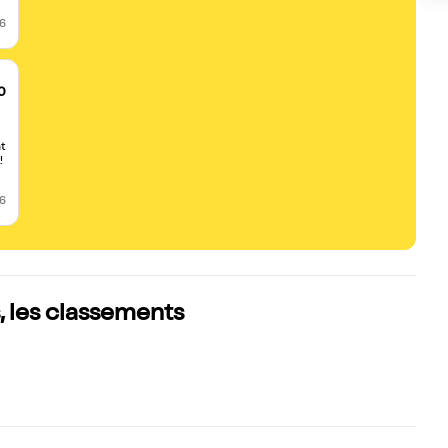
26
0
t
!
26
 les classements