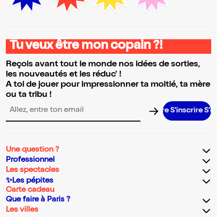
Tu veux être mon copain ?!
Reçois avant tout le monde nos idées de sorties,
les nouveautés et les réduc' !
A toi de jouer pour impressionner ta moitié, ta mère
ou ta tribu !
S’inscrire S’inscri
Adresse email pour la newsletter
Une question ?
Professionnel
Les spectacles
✨Les pépites
Carte cadeau
Que faire à Paris ?
Les villes