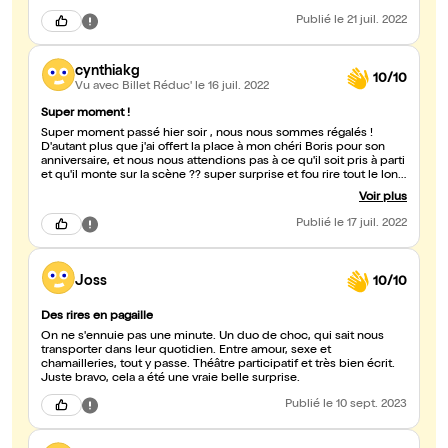
Publié
le 21 juil. 2022
cynthiakg
10/10
Vu avec Billet Réduc'
le 16 juil. 2022
Super moment !
Super moment passé hier soir , nous nous sommes régalés !
D'autant plus que j'ai offert la place à mon chéri Boris pour son
anniversaire, et nous nous attendions pas à ce qu'il soit pris à parti
et qu'il monte sur la scène ?? super surprise et fou rire tout le long
de la pièce !
Voir plus
Publié
le 17 juil. 2022
Joss
10/10
Des rires en pagaille
On ne s'ennuie pas une minute. Un duo de choc, qui sait nous
transporter dans leur quotidien. Entre amour, sexe et
chamailleries, tout y passe. Théâtre participatif et très bien écrit.
Juste bravo, cela a été une vraie belle surprise.
Publié
le 10 sept. 2023