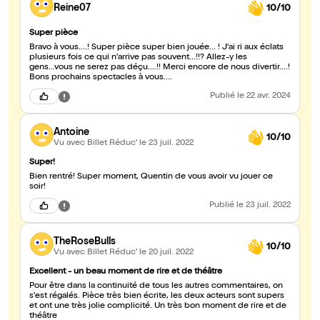
Reine07
10/10
Super pièce
Bravo à vous....! Super pièce super bien jouée... ! J'ai ri aux éclats
plusieurs fois ce qui n'arrive pas souvent...!!? Allez-y les
gens...vous ne serez pas déçu....!! Merci encore de nous divertir....!
Bons prochains spectacles à vous....
Publié
le 22 avr. 2024
Antoine
10/10
Vu avec Billet Réduc'
le 23 juil. 2022
Super!
Bien rentré! Super moment, Quentin de vous avoir vu jouer ce
soir!
Publié
le 23 juil. 2022
TheRoseBulls
10/10
Vu avec Billet Réduc'
le 20 juil. 2022
Excellent - un beau moment de rire et de théâtre
Pour être dans la continuité de tous les autres commentaires, on
s'est régalés. Pièce très bien écrite, les deux acteurs sont supers
et ont une très jolie complicité. Un très bon moment de rire et de
théâtre