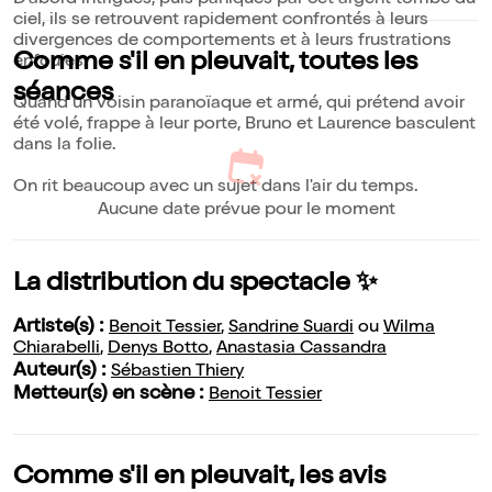
D'abord intrigués, puis paniqués par cet argent tombé du
ciel, ils se retrouvent rapidement confrontés à leurs
divergences de comportements et à leurs frustrations
Comme s'il en pleuvait, toutes les
enfouies.
séances
Quand un voisin paranoïaque et armé, qui prétend avoir
été volé, frappe à leur porte, Bruno et Laurence basculent
dans la folie.
On rit beaucoup avec un sujet dans l'air du temps.
Aucune date prévue pour le moment
La distribution du spectacle ✨
Artiste(s) :
Benoit Tessier
,
Sandrine Suardi
ou
Wilma
Chiarabelli
,
Denys Botto
,
Anastasia Cassandra
Auteur(s) :
Sébastien Thiery
Metteur(s) en scène :
Benoit Tessier
Comme s'il en pleuvait, les avis