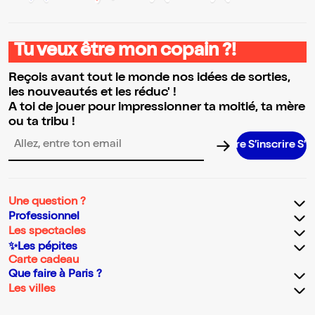
Tu veux être mon copain ?!
Reçois avant tout le monde nos idées de sorties,
les nouveautés et les réduc' !
A toi de jouer pour impressionner ta moitié, ta mère
ou ta tribu !
S’inscrire S’inscri
Adresse email pour la newsletter
Une question ?
Professionnel
Les spectacles
✨Les pépites
Carte cadeau
Que faire à Paris ?
Les villes