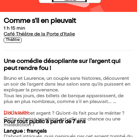
Comme s'il en pleuvait
1 h 15 min
Café Théâtre de la Porte d'Italie
Théâtre
Une comédie désopilante sur l'argent qui
peut rendre fou !
Bruno et Laurence, un couple sans histoires, découvrent
un soir de l'argent dans leur salon sans qu'ils puissent en
expliquer la provenance.
Tous les jours, des billets de banque apparaissent, de
plus en plus nombreux, comme s'il en pleuvait...
Lire la suite
D'où vient cet argent ? Qu'ont-ils fait pour le mériter ?
Cette richesse soudaine est-elle une chance ou une
Pour tout public à partir de 7 ans
malédiction ?
Langue : français