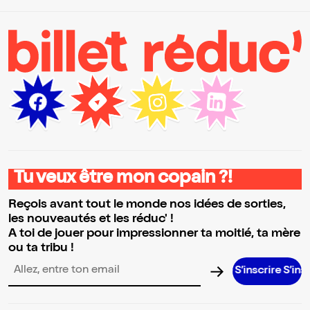
Tu veux être mon copain ?!
Reçois avant tout le monde nos idées de sorties,
les nouveautés et les réduc' !
A toi de jouer pour impressionner ta moitié, ta mère
ou ta tribu !
S’inscrire S’inscrire S’in
Adresse email pour la newsletter