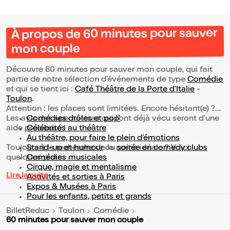
À propos de 60 minutes pour sauver
mon couple
Découvre 60 minutes pour sauver mon couple, qui fait
partie de notre sélection d’événements de type
Comédie
et qui se tient ici :
Café Théâtre de la Porte d'Italie
-
Toulon
.
Attention : les places sont limitées. Encore hésitant(e) ?
Les avis des spectateurs qui l'ont déjà vécu seront d'une
Comédies drôles et pop’
aide précieuse !
Célébrités au théâtre
Au théâtre, pour faire le plein d’émotions
Toujours à la recherche de la sortie idéale ? Voici
Stand-up et humour
ou
soirée en comedy clubs
quelques pistes :
Comédies musicales
Cirque, magie et mentalisme
Lire la suite
Activités et sorties à Paris
Expos & Musées à Paris
Pour les enfants, petits et grands
BilletReduc
Toulon
Comédie
60 minutes pour sauver mon couple