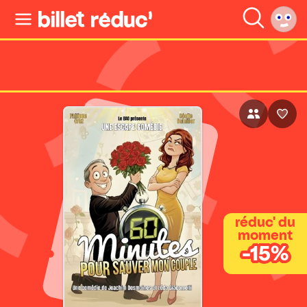
réduc' du
moment
-15%