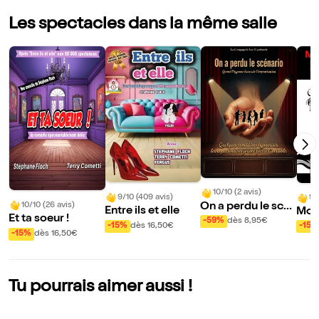
Les spectacles dans la même salle
10/10 (2 avis)
9/10 (409 avis)
9/
On a perdu le scé
10/10 (26 avis)
Entre ils et elle
Mon
Et ta soeur !
nario - Improvisat
-59%
dès 8,95€
ré
-15%
dès 16,50€
-15%
ion sous hypnose
-15%
dès 16,50€
Tu pourrais aimer aussi !