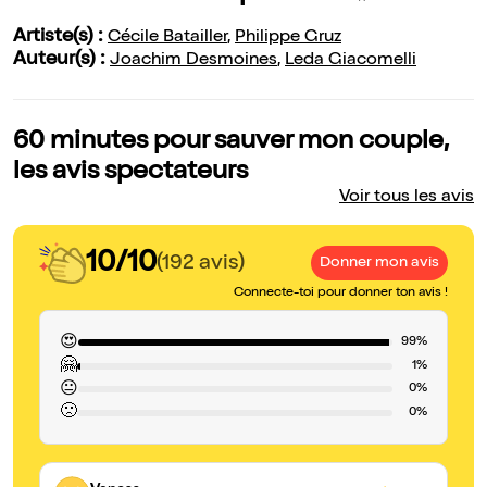
Artiste(s) :
Cécile Batailler
,
Philippe Gruz
Auteur(s) :
Joachim Desmoines
,
Leda Giacomelli
60 minutes pour sauver mon couple,
les avis spectateurs
Voir tous les avis
10/10
(192 avis)
Donner mon avis
Connecte-toi pour donner ton avis !
😍
99%
🤗
1%
😐
0%
🙁
0%