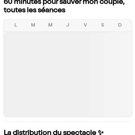
60 minutes pour sauver mon couple,
toutes les séances
L
M
M
J
V
S
D
La distribution du spectacle ✨