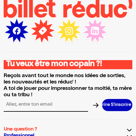
Tu veux être mon copain ?!
Reçois avant tout le monde nos idées de sorties,
les nouveautés et les réduc' !
A toi de jouer pour impressionner ta moitié, ta mère
ou ta tribu !
S’inscrire 
Adresse email pour la newsletter
Une question ?