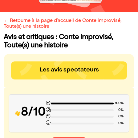
← Retourne à la page d'accueil de Conte improvisé,
Toute(s) une histoire
Avis et critiques : Conte improvisé,
Toute(s) une histoire
Les avis spectateurs
😍
100%
8/10
🤗
0%
😐
0%
🙁
0%