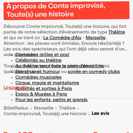
À propos de Conte improvisé,
Toute(s) une histoire
Découvre Conte improvisé, Toute(s) une histoire, qui fait
partie de notre sélection d’événements de type
Théâtre
et qui se tient ici :
La Comédie d'Aix
-
Marseille
.
Attention : les places sont limitées. Encore hésitant(e) ?
Les avis des spectateurs qui l'ont déjà vécu seront d'une
aide précieuse !
Comédies drôles et pop’
Célébrités au théâtre
Toujours à la recherche de la sortie idéale ? Voici
Au théâtre, pour faire le plein d’émotions
quelques pistes :
Stand-up et humour
ou
soirée en comedy clubs
Comédies musicales
Cirque, magie et mentalisme
Lire la suite
Activités et sorties à Paris
Expos & Musées à Paris
Pour les enfants, petits et grands
BilletReduc
Marseille
Théâtre
Les avis
Conte improvisé, Toute(s) une histoire