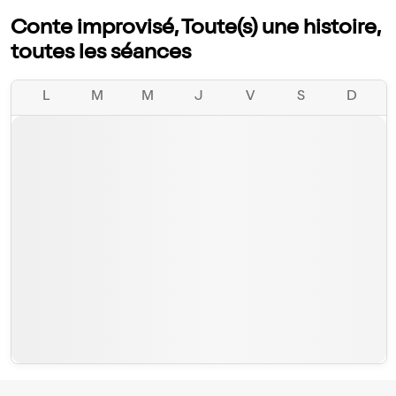
Conte improvisé, Toute(s) une histoire,
toutes les séances
L
M
M
J
V
S
D