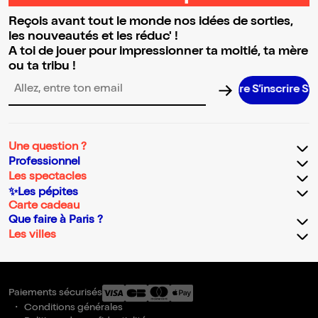
Reçois avant tout le monde nos idées de sorties,
les nouveautés et les réduc' !
A toi de jouer pour impressionner ta moitié, ta mère
ou ta tribu !
S’inscrire S’in
Adresse email pour la newsletter
Une question ?
Professionnel
Les spectacles
✨Les pépites
Carte cadeau
Que faire à Paris ?
Les villes
Paiements sécurisés
Conditions générales