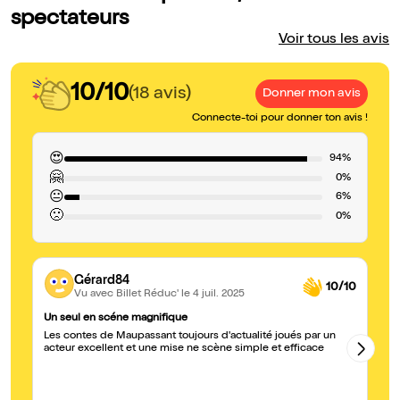
spectateurs
Voir tous les avis
10/10
(18 avis)
Donner mon avis
Connecte-toi pour donner ton avis !
😍
94%
🤗
0%
😐
6%
🙁
0%
Gérard84
10/10
Vu avec Billet Réduc'
le 4 juil. 2025
Un seul en scéne magnifique
U
Les contes de Maupassant toujours d'actualité joués par un
Ah
acteur excellent et une mise ne scène simple et efficace
dé
em
pr
no
l'