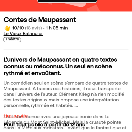
Contes de Maupassant
10/10
(18 avis)
•
1 h 05 min
Le Vieux Balancier
Théâtre
L'univers de Maupassant en quatre textes
connus ou méconnus. Un seul en scène
rythmé et envoûtant.
Un comédien seul en scène s'empare de quatre textes de
Maupassant. A travers ces histoires, il nous transporte
dans l'univers de l'auteur. Clément Krieg n'a rien modifié
des textes originaux mais propose une interprétation
personnelle, rythmée et habitée.
Lire la suite
Tout commence avec une joyeuse ironie dans La
Légende du Mont Saint-Michel. Mais la cruauté pointe
Pour tout public à partir de 12 ans
dans La Mère aux monstres... avant que le fantastique et