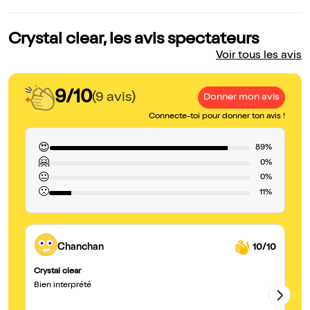
Crystal clear, les avis spectateurs
Voir tous les avis
9/10
(9 avis)
Donner mon avis
Connecte-toi pour donner ton avis !
😍
89%
🤗
0%
😐
0%
🙁
11%
Chanchan
10/10
Crystal clear
Tr
Bien interprété
J'
pe
en