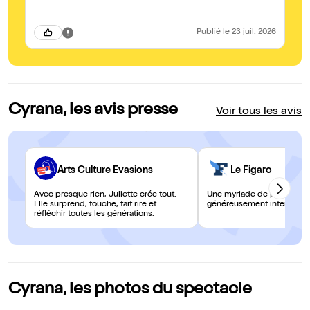
ca
ge
Publié
le 23 juil. 2026
Cyrana, les avis presse
Voir tous les avis
Arts Culture Evasions
Le Figaro
Avec presque rien, Juliette crée tout.
Une myriade de personna
Elle surprend, touche, fait rire et
généreusement interprété
réfléchir toutes les générations.
Cyrana, les photos du spectacle