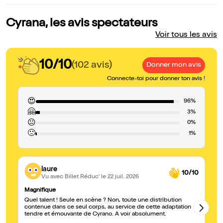
Cyrana, les avis spectateurs
Voir tous les avis
10/10
(102 avis)
Donner mon avis
Connecte-toi pour donner ton avis !
😍
96%
🤗
3%
😐
0%
🙁
1%
laure
10/10
Vu avec Billet Réduc'
le 22 juil. 2026
Magnifique
Ma
Quel talent ! Seule en scène ? Non, toute une distribution
Qu
contenue dans ce seul corps, au service de cette adaptation
te
tendre et émouvante de Cyrano. A voir absolument.
Zo
sp