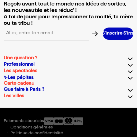
Reçois avant tout le monde nos idées de sorties,
les nouveautés et les réduc' !
A toi de jouer pour impressionner ta moitié, ta mère
ou ta tribu !
S’inscrire S’inscrire S’insc
Adresse email pour la newsletter
Une question ?
Professionnel
Les spectacles
✨Les pépites
Carte cadeau
Que faire à Paris ?
Les villes
Paiements sécurisés
Conditions générales
Politique de confidentialité