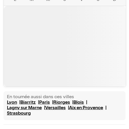
L
M
M
J
V
S
D
En tournée aussi dans ces villes
Lyon
Biarritz
Paris
Riorges
Blois
Lagny sur Marne
Versailles
Aix en Provence
Strasbourg