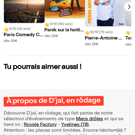
9/10 (160 avis)
9/10 (36 avis)
Panik sur la hotlin
10/10 (79 avis)
10
Paris Comedy Clu
e
dès 25€
Pierre-Antoine Da
Tony
b
dès 25€
mecour S'échauff
t da
dès 25€
dès 2
e
Tu pourrais aimer aussi !
À propos de D'jal, en rôdage
Découvre D'jal, en rôdage, qui fait partie de notre
sélection d’événements de type
Mecs drôles
et qui se
tient ici :
Royale Factory
-
Yvelines (78)
.
Attention : les places sont limitées. Encore hésitant(e) ?