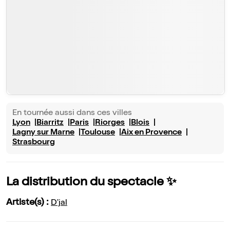
En tournée aussi dans ces villes
Lyon
Biarritz
Paris
Riorges
Blois
Lagny sur Marne
Toulouse
Aix en Provence
Strasbourg
La distribution du spectacle ✨
Artiste(s) :
D'jal