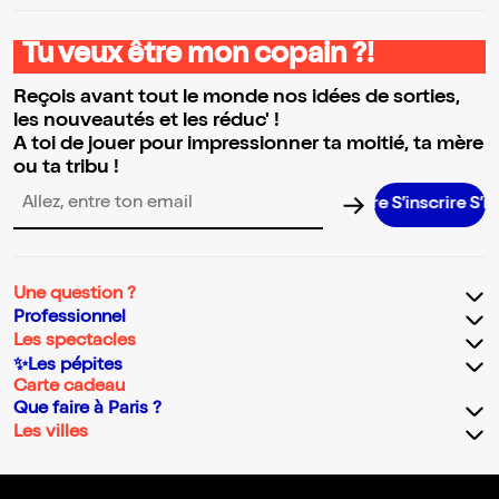
Tu veux être mon copain ?!
Reçois avant tout le monde nos idées de sorties,
les nouveautés et les réduc' !
A toi de jouer pour impressionner ta moitié, ta mère
ou ta tribu !
S’inscrire S’inscrire
Adresse email pour la newsletter
Une question ?
Professionnel
Les spectacles
✨Les pépites
Carte cadeau
Que faire à Paris ?
Les villes