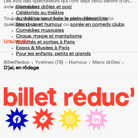
Les avis des spectateurs qui l'ont déjà vécu seront d'une
aide précieuse !
Comédies drôles et pop’
Célébrités au théâtre
Toujours à la recherche de la sortie idéale ? Voici
Au théâtre, pour faire le plein d’émotions
quelques pistes :
Stand-up et humour
ou
soirée en comedy clubs
Comédies musicales
Cirque, magie et mentalisme
Lire la suite
Activités et sorties à Paris
Expos & Musées à Paris
Pour les enfants, petits et grands
BilletReduc
Yvelines (78)
Humour
Mecs drôles
D'jal, en rôdage