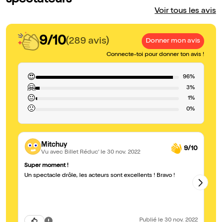
spectateurs
Voir tous les avis
9/10
(289 avis)
Donner mon avis
Connecte-toi pour donner ton avis !
😍
96%
🤗
3%
😐
1%
🙁
0%
Mitchuy
9/10
Vu avec Billet Réduc'
le 30 nov. 2022
Super moment !
Tr
Un spectacle drôle, les acteurs sont excellents ! Bravo !
Tr
re
Publié
le 30 nov. 2022