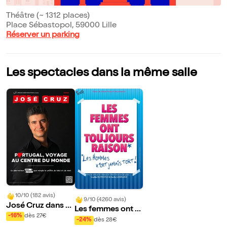
Théâtre (~ 1312 places)
Place Sébastopol, 59000 Lille
Réserver un parking
Les spectacles dans la même salle
10/10 (182 avis)
9/10 (4260 avis)
José Cruz dans P
Les femmes ont t
ortugal, Voyage a
-16%
dès 27€
oujours raison, les
-24%
dès 28€
u Centre du Mond