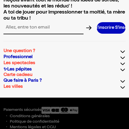
Reçois avant tout le monde nos idées de sorties,
les nouveautés et les réduc' !
A toi de jouer pour impressionner ta moitié, ta mère
ou ta tribu !
S’inscrire S’inscrire S’ins
Adresse email pour la newsletter
Une question ?
Professionnel
Les spectacles
✨Les pépites
Carte cadeau
Que faire à Paris ?
Les villes
Paiements sécurisés
Conditions générales
Politique de confidentialité
Mentions légales et CGU