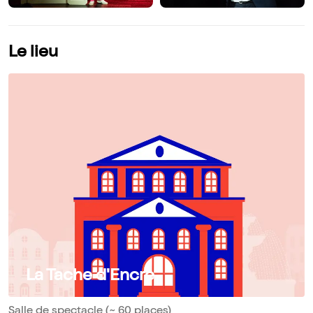
Le lieu
La Tache d'Encre
Salle de spectacle (~ 60 places)