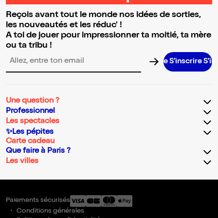
Reçois avant tout le monde nos idées de sorties,
les nouveautés et les réduc' !
A toi de jouer pour impressionner ta moitié, ta mère
ou ta tribu !
S’inscrire S’inscrire 
Adresse email pour la newsletter
Une question ?
Professionnel
Les spectacles
✨Les pépites
Carte cadeau
Que faire à Paris ?
Les villes
Paiements sécurisés
Conditions générales