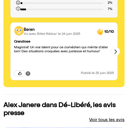
😐
2%
🙁
7%
Beren
10/10
Vu avec Billet Réduc'
le 24 juin 2025
Grandiose
À 
Magistral! Un vrai talent pour ce comédien qui mérite d'aller
Su
loin! Des situations croquées avec justesse et humour!
pe
fa
Publié
le 25 juin 2025
Alex Janere dans Dé-Libéré, les avis
presse
Voir tous les avis