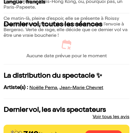
la mettre sur un Paris-Hong Kong, ou, pourquoi pas, un
Langue : français
Paris-Papeete.
Ce matin-là, pleine d'espoir, elle se présente à Roissy
Dernier vol, toutes les séances
pour l'ultime briefing et pour apprendre qu'on l'envoie à
Bergerac. Verte de rage, elle décide que ce dernier vol va
être une vraie boucherie !
Aucune date prévue pour le moment
La distribution du spectacle ✨
Artiste(s) :
Noëlle Perna
,
Jean-Marie Chevret
Dernier vol, les avis spectateurs
Voir tous les avis