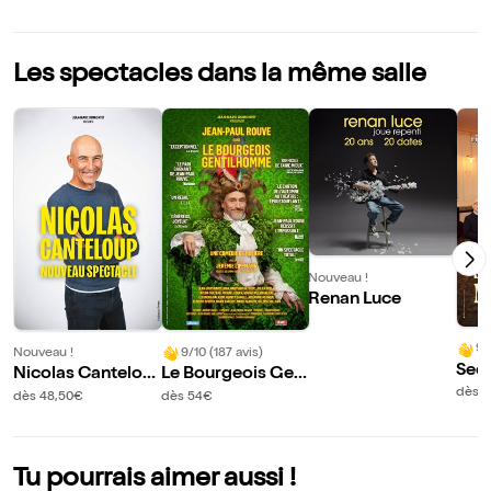
Les spectacles dans la même salle
Nouveau !
Renan Luce
9/
Nouveau !
9/10 (187 avis)
Secr
Nicolas Cantelou
Le Bourgeois Gen
Ave
dès 
p
tilhomme avec Je
dès 48,50€
dès 54€
es
an-Paul Rouve
Tu pourrais aimer aussi !