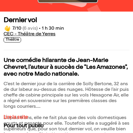
Dernier vol
7/10
(6 avis)
•
1 h 30 min
CEC - Théâtre de Yerres
Théâtre
Une comédie hilarante de Jean-Marie
Chevret, l'auteur à succès de "Les Amazones",
avec notre Mado nationale.
C'est le dernier jour de la carrière de Solly Bertone, 32 ans
de dur labeur au-dessus des nuages. Hôtesse de l'air puis
cheffe de cabine principale sur les vols Hexagone Air, elle
a régné en souveraine sur les premières classes des
longs courriers.
Lire la suite
Depuis 5 ans, elle ne fait plus que des vols domestiques
courts et pesants pour elle. Toutefois elle a suggéré à ses
Pour tout public
supérieurs que, pour son tout dernier vol, on veuille bien