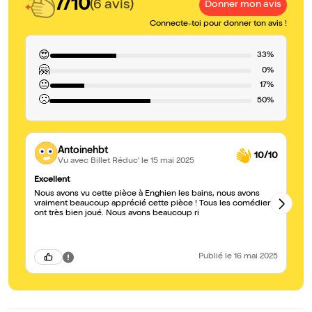
7/10
(6 avis)
Donner mon avis
Connecte-toi pour donner ton avis !
😍
33%
🤗
0%
😐
17%
🙁
50%
Antoinehbt
10/10
Vu avec Billet Réduc'
le 15 mai 2025
Excellent
De
Nous avons vu cette pièce à Enghien les bains, nous avons
Tr
vraiment beaucoup apprécié cette pièce ! Tous les comédiens
bo
ont très bien joué. Nous avons beaucoup ri
va
sy
pa
Publié
le 16 mai 2025