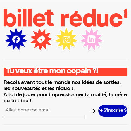
Tu veux être mon copain ?!
Reçois avant tout le monde nos idées de sorties,
les nouveautés et les réduc' !
A toi de jouer pour impressionner ta moitié, ta mère
ou ta tribu !
S’inscrire S’inscr
Adresse email pour la newsletter