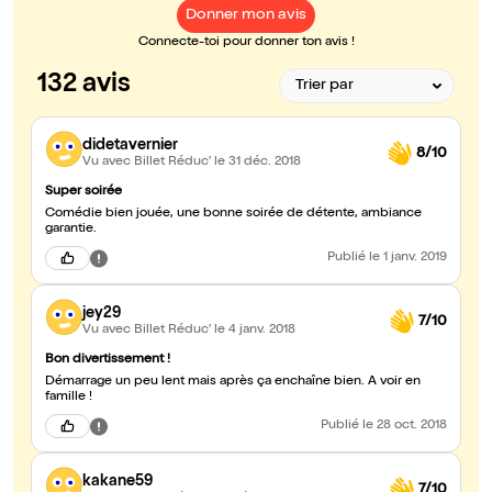
Donner mon avis
Connecte-toi pour donner ton avis !
132 avis
didetavernier
8/10
Vu avec Billet Réduc'
le 31 déc. 2018
Super soirée
Comédie bien jouée, une bonne soirée de détente, ambiance
garantie.
Publié
le 1 janv. 2019
jey29
7/10
Vu avec Billet Réduc'
le 4 janv. 2018
Bon divertissement !
Démarrage un peu lent mais après ça enchaîne bien. A voir en
famille !
Publié
le 28 oct. 2018
kakane59
7/10