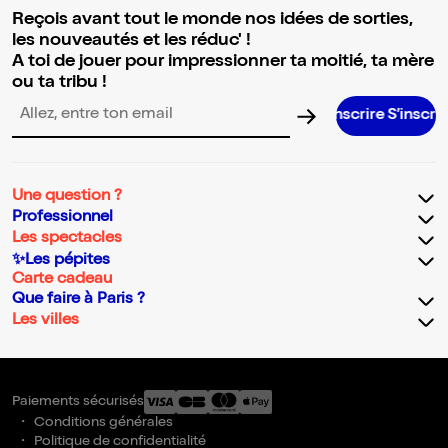
Reçois avant tout le monde nos idées de sorties,
les nouveautés et les réduc' !
A toi de jouer pour impressionner ta moitié, ta mère
ou ta tribu !
S’inscrire S’inscrire S’inscrire 
Adresse email pour la newsletter
Une question ?
Professionnel
Les spectacles
✨Les pépites
Carte cadeau
Que faire à Paris ?
Les villes
Paiements sécurisés
Conditions générales
Politique de confidentialité