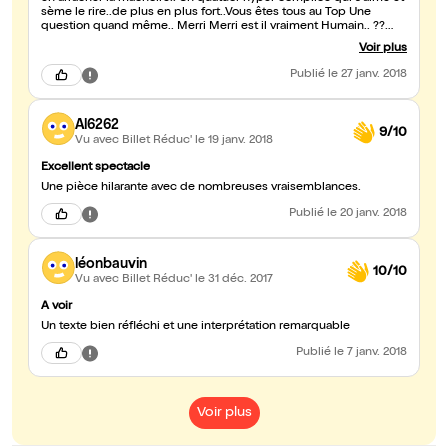
sème le rire..de plus en plus fort..Vous êtes tous au Top Une
question quand même.. Merri Merri est il vraiment Humain.. ??
C'est un vrai Toons extraterrestre... Bigmastermegabisous 💝 à
Voir plus
vous qui enchaînez 2 pièce à la suite !! Quel talent !! A très bientôt
dans ce lieux devenu notre QG !!
Publié
le 27 janv. 2018
Al6262
9/10
Vu avec Billet Réduc'
le 19 janv. 2018
Excellent spectacle
Une pièce hilarante avec de nombreuses vraisemblances.
Publié
le 20 janv. 2018
léonbauvin
10/10
Vu avec Billet Réduc'
le 31 déc. 2017
A voir
Un texte bien réfléchi et une interprétation remarquable
Publié
le 7 janv. 2018
Voir plus