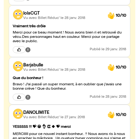
lolaCGT
10/10
Vu avec Billet Réduc'
le 28 janv. 2018
Vraiment très drôle
Merci pour ce beau moment ! Nous avons bien ri et retrouvé du
vécu.Des personnages haut en couleur. Merci pour ce partage
avec le public.
Publié
le 29 janv. 2018
Barjabulle
10/10
Vu avec Billet Réduc'
le 28 janv. 2018
Que du bonheur !
Bravo ! J'ai passé un super moment, à en oublier que j'avais une
bonne crève ! Que du bonheur.
Publié
le 28 janv. 2018
DANOLIMITE
10/10
Vu avec Billet Réduc'
le 27 janv. 2018
YESSSSS !!! 💝 😁 👌 👏 🍀 💝 merci
MERCIIIII pour ce nouvel instant bonheur.. !! Nous avons ris à nous
en arracher la mâchoire.. Un quatuor hyper complice qui s'aime et