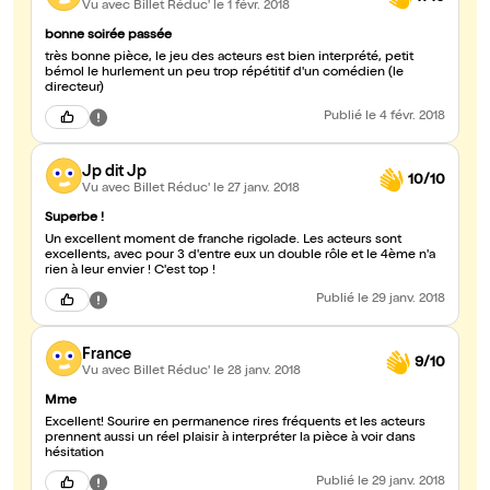
Vu avec Billet Réduc'
le 1 févr. 2018
bonne soirée passée
très bonne pièce, le jeu des acteurs est bien interprété, petit
bémol le hurlement un peu trop répétitif d'un comédien (le
directeur)
Publié
le 4 févr. 2018
Jp dit Jp
10/10
Vu avec Billet Réduc'
le 27 janv. 2018
Superbe !
Un excellent moment de franche rigolade. Les acteurs sont
excellents, avec pour 3 d'entre eux un double rôle et le 4ème n'a
rien à leur envier ! C'est top !
Publié
le 29 janv. 2018
France
9/10
Vu avec Billet Réduc'
le 28 janv. 2018
Mme
Excellent! Sourire en permanence rires fréquents et les acteurs
prennent aussi un réel plaisir à interpréter la pièce à voir dans
hésitation
Publié
le 29 janv. 2018