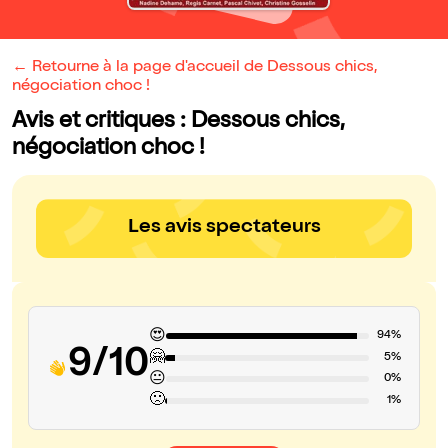
← Retourne à la page d'accueil de Dessous chics,
négociation choc !
Avis et critiques : Dessous chics,
négociation choc !
Les avis spectateurs
😍
94%
9/10
🤗
5%
😐
0%
🙁
1%