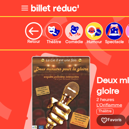
Retour
Théâtre
Comédie
Humour
Spectacle
Deux mi
gloire
2 heures
L’Oriflamme
Théâtre
Favoris