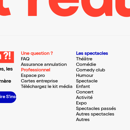
Une question ?
Les spectacles
 ?!
FAQ
Théâtre
Assurance annulation
Comédie
s, les
Professionnel
Comedy club
Espace pro
Humour
 mère
Cartes entreprise
Spectacle
Téléchargez le kit média
Enfant
Concert
crire S’inscrire S’inscrire S’inscrire S’inscrire S’inscrire S’inscrire S’inscrire S’inscrire S’inscrire S’inscrire
Activité
Expo
Spectacles passés
Autres spectacles
Autres