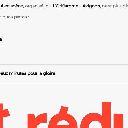
ul en scène
, organisé ici :
L’Oriflamme
-
Avignon
, n'est plus d
elques pistes :
s
eux minutes pour la gloire