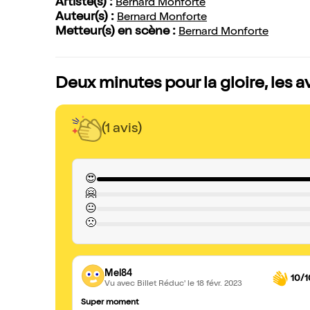
Artiste(s) :
Bernard Monforte
Auteur(s) :
Bernard Monforte
Metteur(s) en scène :
Bernard Monforte
Deux minutes pour la gloire, les a
(1 avis)
😍
🤗
😐
🙁
Mel84
10/1
Vu avec Billet Réduc'
le 18 févr. 2023
Super moment