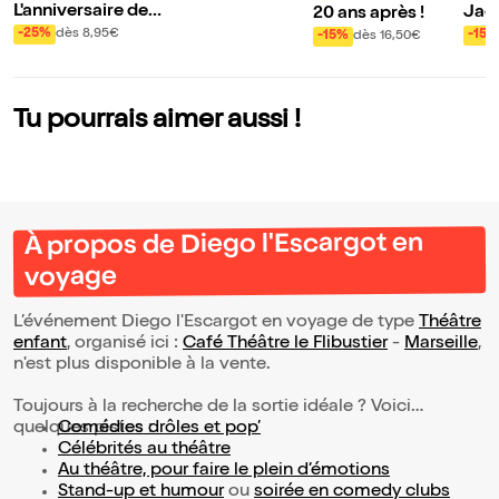
L'anniversaire de L
Jack
20 ans après !
apinou
jour
-25%
dès 8,95€
-15%
-15%
dès 16,50€
Tu pourrais aimer aussi !
À propos de Diego l'Escargot en
voyage
L’événement Diego l'Escargot en voyage de type
Théâtre
enfant
, organisé ici :
Café Théâtre le Flibustier
-
Marseille
,
n'est plus disponible à la vente.
Toujours à la recherche de la sortie idéale ? Voici
quelques pistes :
Comédies drôles et pop’
Célébrités au théâtre
Au théâtre, pour faire le plein d’émotions
Stand-up et humour
ou
soirée en comedy clubs