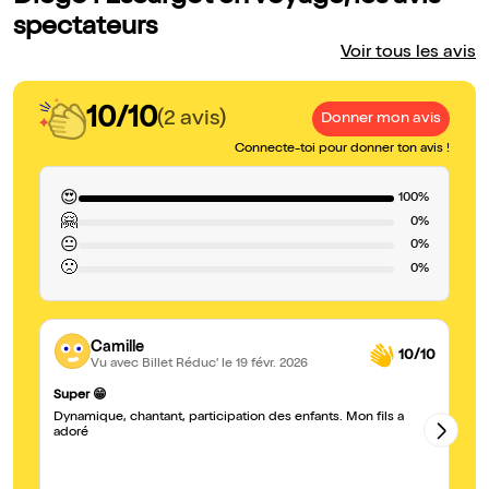
spectateurs
Voir tous les avis
10/10
(2 avis)
Donner mon avis
Connecte-toi pour donner ton avis !
😍
100%
🤗
0%
😐
0%
🙁
0%
Camille
10/10
Vu avec Billet Réduc'
le 19 févr. 2026
Su
Super 😁
Su
Dynamique, chantant, participation des enfants. Mon fils a
le
adoré
No
té
sp