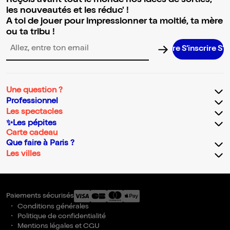
Reçois avant tout le monde nos idées de sorties,
les nouveautés et les réduc' !
A toi de jouer pour impressionner ta moitié, ta mère
ou ta tribu !
S’inscrire S’inscri
Adresse email pour la newsletter
Une question ?
Professionnel
Les spectacles
✨Les pépites
Carte cadeau
Que faire à Paris ?
Les villes
Paiements sécurisés
Conditions générales
Politique de confidentialité
Mentions légales et CGU