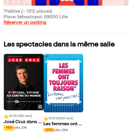
Théâtre (~ 1312 places)
Place Sébastopol, 59000 Lille
Réserver un parking
Les spectacles dans la même salle
10/10 (182 avis)
9/10 (4260 avis)
José Cruz dans P
Les femmes ont t
ortugal, Voyage a
-16%
dès 27€
oujours raison, les
-24%
dès 28€