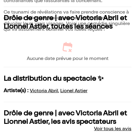
contrariantes que rassurantes la concernant.
Ce tsunami de révélations va faire prendre conscience à
Drôle de genre | avec Victoria Abril et
chacun la valeur de ses croyances, de sa place et
dévoiler leurs vrais visages. Voici une comédie singulière
Lionnel Astier, toutes les séances
qui va assurément ébranler vos idées reçues !
Aucune date prévue pour le moment
La distribution du spectacle ✨
Artiste(s) :
Victoria Abril
,
Lionel Astier
Drôle de genre | avec Victoria Abril et
Lionnel Astier, les avis spectateurs
Voir tous les avis