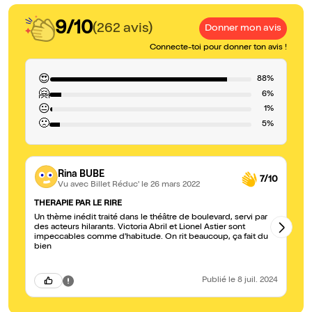
9/10
(262 avis)
Donner mon avis
Connecte-toi pour donner ton avis !
😍
88%
🤗
6%
😐
1%
🙁
5%
Rina BUBE
7/10
Vu avec Billet Réduc'
le 26 mars 2022
THERAPIE PAR LE RIRE
Ch
Un thème inédit traité dans le théâtre de boulevard, servi par
Fr
des acteurs hilarants. Victoria Abril et Lionel Astier sont
vo
impeccables comme d'habitude. On rit beaucoup, ça fait du
bien
Publié
le 8 juil. 2024