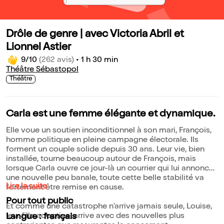
Drôle de genre | avec Victoria Abril et
Lionnel Astier
9/10
(262 avis)
•
1 h 30 min
Théâtre Sébastopol
Théâtre
Carla est une femme élégante et dynamique.
Elle voue un soutien inconditionnel à son mari, François,
homme politique en pleine campagne électorale. Ils
forment un couple solide depuis 30 ans. Leur vie, bien
installée, tourne beaucoup autour de François, mais
lorsque Carla ouvre ce jour-là un courrier qui lui annonce
une nouvelle peu banale, toute cette belle stabilité va
Lire la suite
fortement être remise en cause.
Pour tout public
Et comme une catastrophe n'arrive jamais seule, Louise,
leur fille adoptive, arrive avec des nouvelles plus
Langue : français