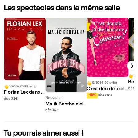
Les spectacles dans la même salle
7/
Ber
9/10 (4192 avis)
10/10 (2066 avis)
ans 
C'est décidé je de
dès 
Florian Lex dans I
eur 
viens une connass
-18%
dès 28€
mparfaits
Nouveau !
dès 32€
e ! | Clermont-Ferr
Malik Benthala da
and
ns Nouveau Mond
dès 47€
e
Tu pourrais aimer aussi !