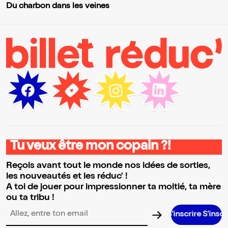
Du charbon dans les veines
Tu veux être mon copain ?!
Reçois avant tout le monde nos idées de sorties,
les nouveautés et les réduc' !
A toi de jouer pour impressionner ta moitié, ta mère
ou ta tribu !
S’inscrire S’inscrire S’inscrir
Adresse email pour la newsletter