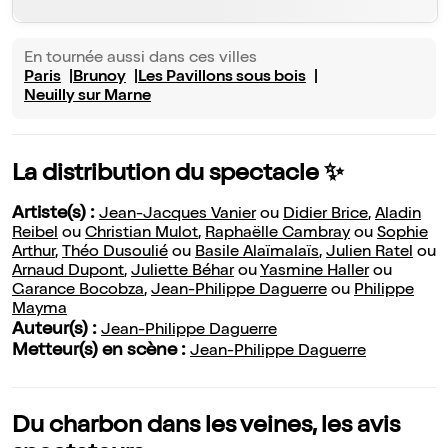
En tournée aussi dans ces villes
Paris
Brunoy
Les Pavillons sous bois
Neuilly sur Marne
La distribution du spectacle ✨
Artiste(s) :
Jean-Jacques Vanier
ou
Didier Brice
,
Aladin
Reibel
ou
Christian Mulot
,
Raphaëlle Cambray
ou
Sophie
Arthur
,
Théo Dusoulié
ou
Basile Alaïmalaïs
,
Julien Ratel
ou
Arnaud Dupont
,
Juliette Béhar
ou
Yasmine Haller
ou
Garance Bocobza
,
Jean-Philippe Daguerre
ou
Philippe
Mayma
Auteur(s) :
Jean-Philippe Daguerre
Metteur(s) en scène :
Jean-Philippe Daguerre
Du charbon dans les veines, les avis