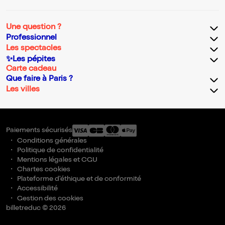
Une question ?
Professionnel
Les spectacles
✨Les pépites
Carte cadeau
Que faire à Paris ?
Les villes
Paiements sécurisés
Conditions générales
Politique de confidentialité
Mentions légales et CGU
Chartes cookies
Plateforme d'éthique et de conformité
Accessibilité
Gestion des cookies
billetreduc © 2026