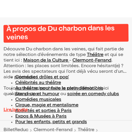
À propos de Du charbon dans les
veines
Découvre Du charbon dans les veines, qui fait partie de
notre sélection d’événements de type
Théâtre
et qui se
tient ici :
Maison de la Culture
-
Clermont-Ferrand
.
Attention : les places sont limitées. Encore hésitant(e) ?
Les avis des spectateurs qui l'ont déjà vécu seront d'une
aide précieuse !
Comédies drôles et pop’
Célébrités au théâtre
Toujours à la recherche de la sortie idéale ? Voici
Au théâtre, pour faire le plein d’émotions
quelques pistes :
Stand-up et humour
ou
soirée en comedy clubs
Comédies musicales
Cirque, magie et mentalisme
Lire la suite
Activités et sorties à Paris
Expos & Musées à Paris
Pour les enfants, petits et grands
BilletReduc
Clermont-Ferrand
Théâtre