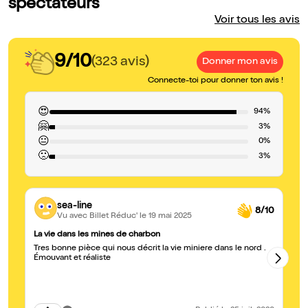
spectateurs
Voir tous les avis
9/10
(323 avis)
Donner mon avis
Connecte-toi pour donner ton avis !
😍
94%
🤗
3%
😐
0%
🙁
3%
sea-line
8/10
Vu avec Billet Réduc'
le 19 mai 2025
La vie dans les mines de charbon
Be
Tres bonne pièce qui nous décrit la vie miniere dans le nord .
J'
Émouvant et réaliste
Le
le
on
at