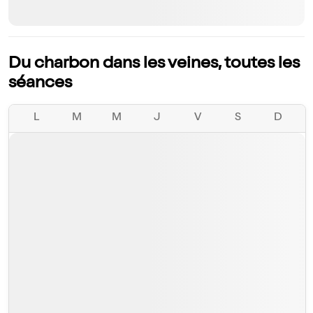
Du charbon dans les veines, toutes les
séances
L
M
M
J
V
S
D