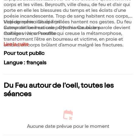
corps et les villes. Beyrouth, ville d'eau, de feu et d'air qui
porte en elle les blessures du temps et les éclats d'une
poésie incandescente. Trop de sang habitent nos corps,
trop de mémoires éparpillées hantent nos gestes. Du feu
Vidéographie : Ghazi Frini
autour de l'oeil est une performance où la parole devient
Composition musicale : Cynthia Caubisens
matière vive, un souffle qui creuse la métamorphose,
Collages : Irina Prentice
transformant l'être en bourreau et victime, en proie et
Lire la suite
ombre, en corps brûlant d'amour malgré les fractures.
Pour tout public
Langue : français
Du Feu autour de l'oeil, toutes les
séances
Aucune date prévue pour le moment