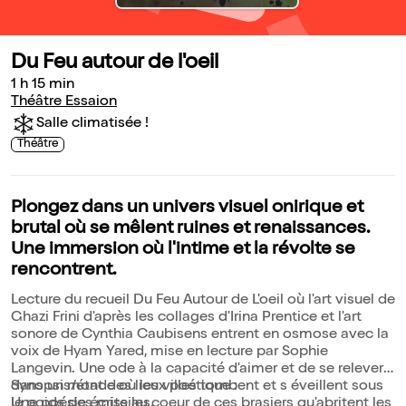
Du Feu autour de l'oeil
1 h 15 min
Théâtre Essaion
Salle climatisée !
Théâtre
Plongez dans un univers visuel onirique et
brutal où se mêlent ruines et renaissances.
Une immersion où l'intime et la révolte se
rencontrent.
Lecture du recueil Du Feu Autour de L'oeil où l'art visuel de
Ghazi Frini d'après les collages d'Irina Prentice et l'art
sonore de Cynthia Caubisens entrent en osmose avec la
voix de Hyam Yared, mise en lecture par Sophie
Langevin. Une ode à la capacité d'aimer et de se relever
dans un monde où les villes tombent et s éveillent sous
Synopsis/état des lieux poétique :
le poids des missiles.
Une poésie écrite au coeur de ces brasiers qu'abritent les