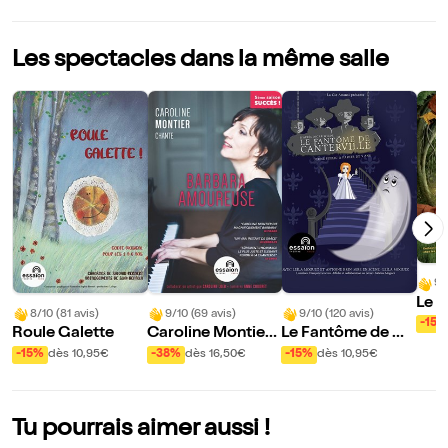
Les spectacles dans la même salle
9/
Le 
8/10 (81 avis)
9/10 (69 avis)
9/10 (120 avis)
art
-15%
Roule Galette
Caroline Montier
Le Fantôme de Ca
chante Barbara a
nterville
-15%
dès 10,95€
-38%
dès 16,50€
-15%
dès 10,95€
moureuse
Tu pourrais aimer aussi !