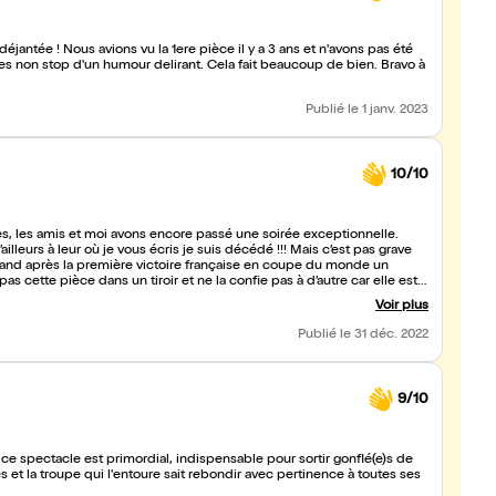
ntée ! Nous avions vu la 1ere pièce il y a 3 ans et n'avons pas été
ures non stop d'un humour delirant. Cela fait beaucoup de bien. Bravo à
Publié
le 1 janv. 2023
10/10
ées, les amis et moi avons encore passé une soirée exceptionnelle.
illeurs à leur où je vous écris je suis décédé !!! Mais c’est pas grave
Roland après la première victoire française en coupe du monde un
s cette pièce dans un tiroir et ne la confie pas à d’autre car elle est
nse que la dernière de ce soir va être mémorable et je m’en veux de ne
Voir plus
Publié
le 31 déc. 2022
9/10
ce spectacle est primordial, indispensable pour sortir gonflé(e)s de
s et la troupe qui l'entoure sait rebondir avec pertinence à toutes ses