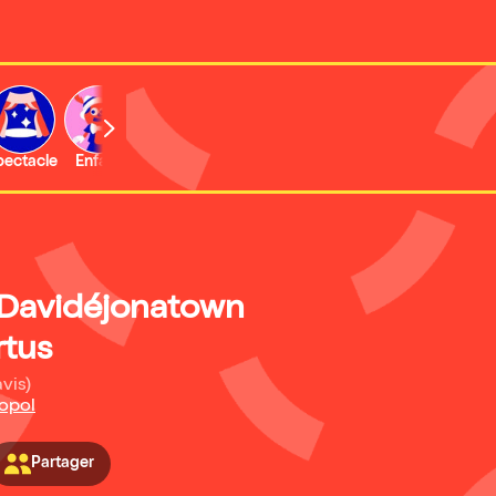
b
pectacle
Enfant
Concert
Activité
 Davidéjonatown
rtus
avis)
opol
Partager