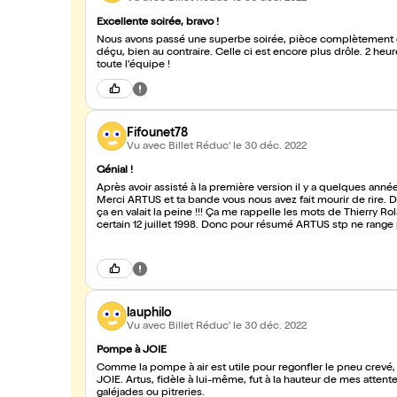
Excellente soirée, bravo !
Nous avons passé une superbe soirée, pièce complètement déja
déçu, bien au contraire. Celle ci est encore plus drôle. 2 he
toute l'équipe !
Fifounet78
Vu avec Billet Réduc'
le 30 déc. 2022
Génial !
Après avoir assisté à la première version il y a quelques ann
Merci ARTUS et ta bande vous nous avez fait mourir de rire. D’a
ça en valait la peine !!! Ça me rappelle les mots de Thierry 
certain 12 juillet 1998. Donc pour résumé ARTUS stp ne range pa
« toi » ! Et reviens nous la jouer dans quelques temps. Je pe
pas y être. Bravo à tous, merci et bon réveillon ??????
lauphilo
Vu avec Billet Réduc'
le 30 déc. 2022
Pompe à JOIE
Comme la pompe à air est utile pour regonfler le pneu crevé, 
JOIE. Artus, fidèle à lui-même, fut à la hauteur de mes attente
galéjades ou pitreries.