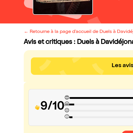
← Retourne à la page d'accueil de Duels à Davidé
Avis et critiques : Duels à Davidéjo
Les avi
😍
9/10
🤗
😐
🙁