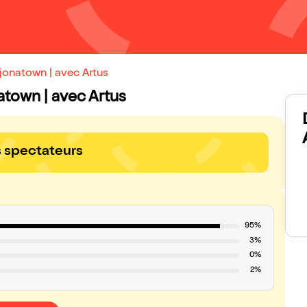
jonatown | avec Artus
natown | avec Artus
s spectateurs
95%
3%
0%
2%