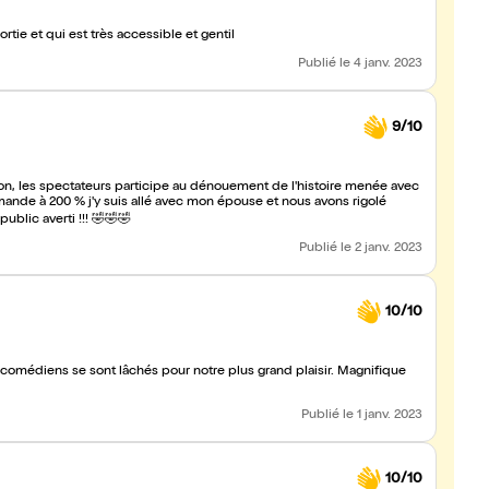
ortie et qui est très accessible et gentil
Publié
le 4 janv. 2023
9/10
on, les spectateurs participe au dénouement de l'histoire menée avec
mande à 200 % j'y suis allé avec mon épouse et nous avons rigolé
ublic averti !!! 🤣🤣🤣
Publié
le 2 janv. 2023
10/10
 comédiens se sont lâchés pour notre plus grand plaisir. Magnifique
Publié
le 1 janv. 2023
10/10