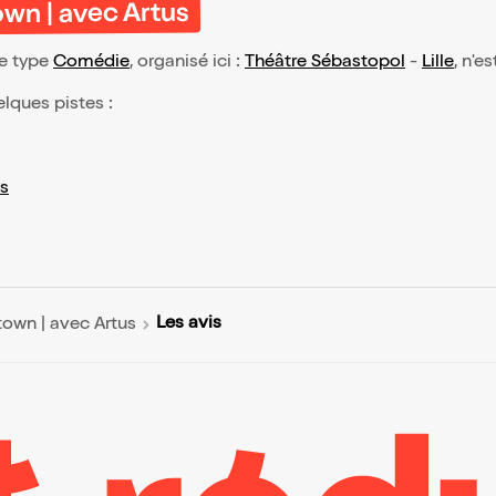
wn | avec Artus
de type
Comédie
, organisé ici :
Théâtre Sébastopol
-
Lille
, n'e
elques pistes :
s
Les avis
own | avec Artus