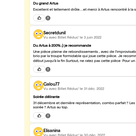
Du grand Artus
Excellent et tellement drôle....et merci à Artus rencontré à la s
Secretdunil
Vu avec Billet Réduc'
le 3 juin 2022
Du Artus à 200% ;) je recommande
Une pièce pleine de rebondissements , avec de l'improvisati
brio par la troupe formidable qui joue cette pièce. Je recom
début jusqu'à la fin Surtout, ne ratez pas cette pièce Pour un p
Galou77
Vu avec Billet Réduc'
le 31 déc. 2022
Soirée délirante
31 décembre et dernière représentation, combo parfait !! Les
soirée !! Artus au top.
Elisanina
Vu avec Billet Réduc'
le 30 déc. 2022