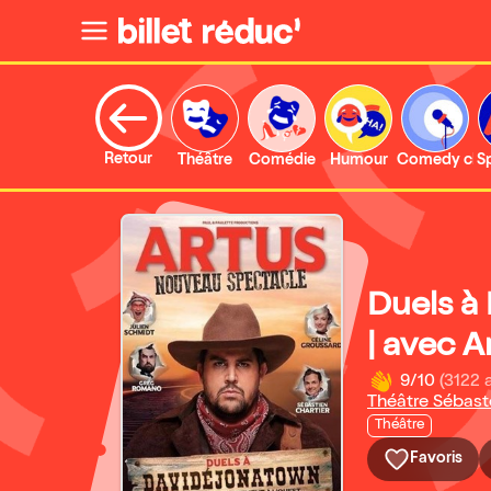
Retour
Théâtre
Comédie
Humour
Comedy clu
S
Duels à
| avec A
9/10
(3122 
Théâtre Sébast
Théâtre
Favoris