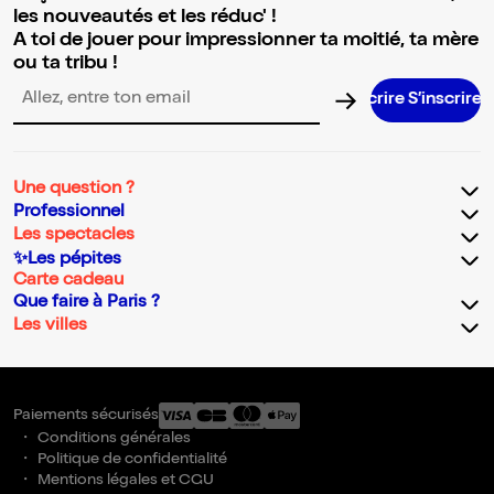
les nouveautés et les réduc' !
A toi de jouer pour impressionner ta moitié, ta mère
ou ta tribu !
S’inscri
Adresse email pour la newsletter
Une question ?
Professionnel
Les spectacles
✨Les pépites
Carte cadeau
Que faire à Paris ?
Les villes
Paiements sécurisés
Conditions générales
Politique de confidentialité
Mentions légales et CGU