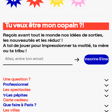
Tu veux être mon copain ?!
Reçois avant tout le monde nos idées de sorties,
les nouveautés et les réduc' !
A toi de jouer pour impressionner ta moitié, ta mère
ou ta tribu !
S’inscrire S’inscrire S’insc
Adresse email pour la newsletter
Une question ?
Professionnel
Les spectacles
✨Les pépites
Carte cadeau
Que faire à Paris ?
Les villes