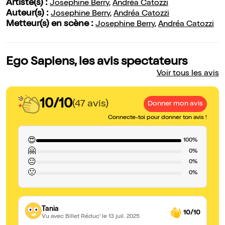
Artiste(s) :
Josephine Berry
,
Andréa Catozzi
Auteur(s) :
Josephine Berry
,
Andréa Catozzi
Metteur(s) en scène :
Josephine Berry
,
Andréa Catozzi
Ego Sapiens, les avis spectateurs
Voir tous les avis
10/10
(47 avis)
Donner mon avis
Connecte-toi pour donner ton avis !
😍
100%
🤗
0%
😐
0%
🙁
0%
Tania
10/10
Vu avec Billet Réduc'
le 13 juil. 2025