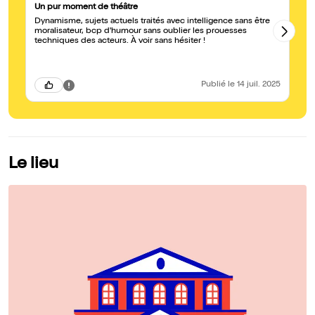
Un pur moment de théâtre
ex
Dynamisme, sujets actuels traités avec intelligence sans être
Un
moralisateur, bcp d'humour sans oublier les prouesses
On
techniques des acteurs. À voir sans hésiter !
pr
ac
su
Publié
le 14 juil. 2025
Le lieu