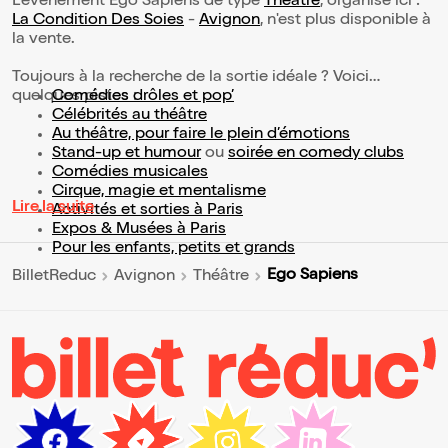
L’événement Ego Sapiens de type
Théâtre
, organisé ici :
La Condition Des Soies
-
Avignon
, n'est plus disponible à
la vente.
Toujours à la recherche de la sortie idéale ? Voici
quelques pistes :
Comédies drôles et pop’
Célébrités au théâtre
Au théâtre, pour faire le plein d’émotions
Stand-up et humour
ou
soirée en comedy clubs
Comédies musicales
Cirque, magie et mentalisme
Lire la suite
Activités et sorties à Paris
Expos & Musées à Paris
Pour les enfants, petits et grands
Ego Sapiens
BilletReduc
Avignon
Théâtre