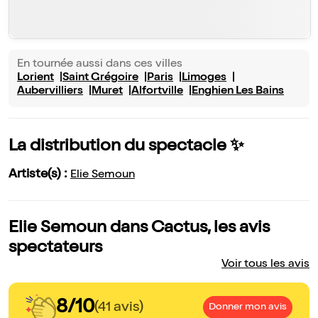
En tournée aussi dans ces villes
Lorient
Saint Grégoire
Paris
Limoges
Aubervilliers
Muret
Alfortville
Enghien Les Bains
La distribution du spectacle ✨
Artiste(s) :
Elie Semoun
Elie Semoun dans Cactus, les avis
spectateurs
Voir tous les avis
8/10
(41 avis)
Donner mon avis