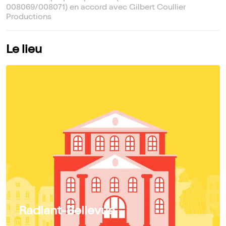
008069/008071) en accord avec Gilbert Coullier
Productions
Le lieu
Radiant-Bellevue