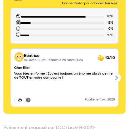
Connecte-toi pour donner ton avis !
😍
78%
🤗
12%
😐
0%
🙁
10%
Béatrice
10/10
Vu avec Billet Réduc'
le 25 mars 2026
Cher Elie !
Tr
Vous êtes en forme ! Et c'est toujours un énorme plaisir de rire
Dr
de TOUT en votre compagnie !
Publié
le 1 avr. 2026
Événement proposé par LDC (Lic.V-R-2021-