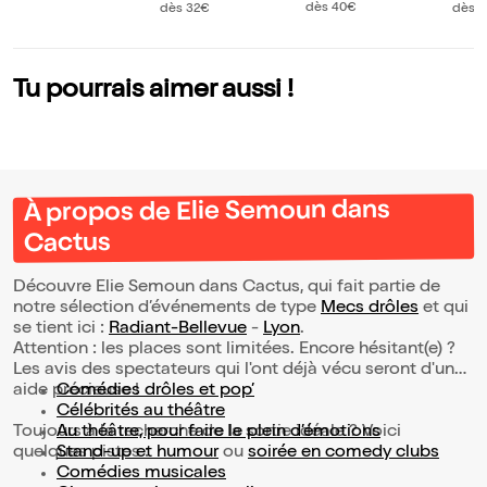
s Panache
Part
dès 40€
dès 32€
dès 
e vo
Tu pourrais aimer aussi !
À propos de Elie Semoun dans
Cactus
Découvre Elie Semoun dans Cactus, qui fait partie de
notre sélection d’événements de type
Mecs drôles
et qui
se tient ici :
Radiant-Bellevue
-
Lyon
.
Attention : les places sont limitées. Encore hésitant(e) ?
Les avis des spectateurs qui l'ont déjà vécu seront d'une
aide précieuse !
Comédies drôles et pop’
Célébrités au théâtre
Toujours à la recherche de la sortie idéale ? Voici
Au théâtre, pour faire le plein d’émotions
quelques pistes :
Stand-up et humour
ou
soirée en comedy clubs
Comédies musicales