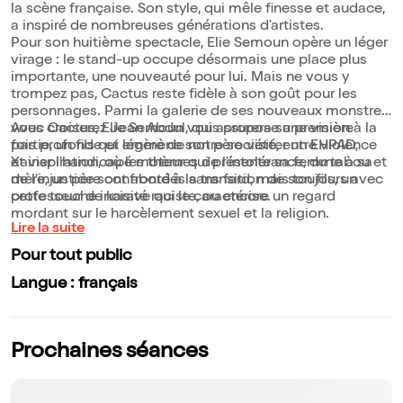
la scène française. Son style, qui mêle finesse et audace,
a inspiré de nombreuses générations d'artistes.
Pour son huitième spectacle, Elie Semoun opère un léger
virage : le stand-up occupe désormais une place plus
importante, une nouveauté pour lui. Mais ne vous y
trompez pas, Cactus reste fidèle à son goût pour les
personnages. Parmi la galerie de ses nouveaux monstres,
vous croiserez Jean Abdul, qui assurera sa première
Avec Cactus, Elie Semoun vous propose une vision à la
partie, un fils qui emmène son père visiter un EHPAD,
fois profonde et légère de notre société, entre violence
Xavier l'handicapé moteur qui présente sa femme à sa
et inspiration, où les thèmes de l'intolérance, du tabou et
mère, un père confronté à la transition de son fils, un
de l'injustice sont abordés sans fard, mais toujours avec
professeur de karaté raciste, ou encore un regard
cette touche incisive qui le caractérise.
mordant sur le harcèlement sexuel et la religion.
Lire la suite
Pour tout public
Langue : français
Prochaines séances