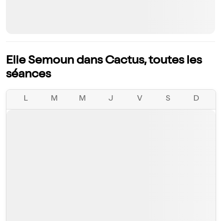
Elie Semoun dans Cactus, toutes les
séances
L
M
M
J
V
S
D