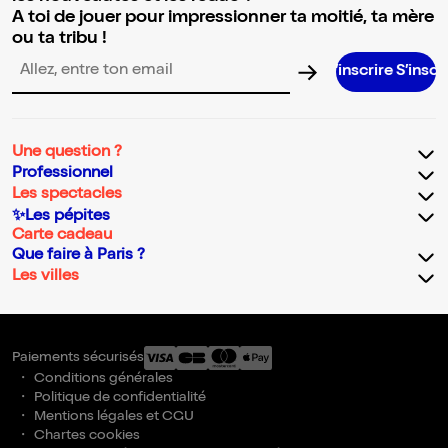
A toi de jouer pour impressionner ta moitié, ta mère
ou ta tribu !
S’inscrire S’inscrire S’inscrir
Adresse email pour la newsletter
Une question ?
Professionnel
Les spectacles
✨Les pépites
Carte cadeau
Que faire à Paris ?
Les villes
Paiements sécurisés
Conditions générales
Politique de confidentialité
Mentions légales et CGU
Chartes cookies