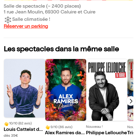
Salle de spectacle (~ 2400 places)
1 rue Jean Moulin, 69300 Caluire et Cuire
Salle climatisée !
Réserver un parking
Les spectacles dans la même salle
10/10 (62 avis)
Nouveau !
9/10 (86 avis)
Nouve
Louis Cattelat dan
Philippe Lellouche
Alex Ramires dan
Tris
s Arecibo
dès 35€