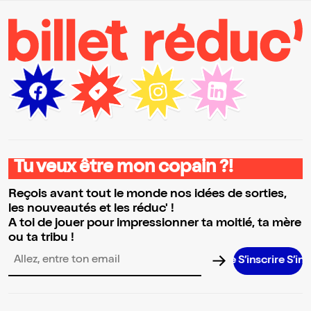
Tu veux être mon copain ?!
Reçois avant tout le monde nos idées de sorties,
les nouveautés et les réduc' !
A toi de jouer pour impressionner ta moitié, ta mère
ou ta tribu !
S’inscrire S’inscrire S’i
Adresse email pour la newsletter