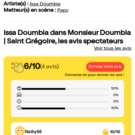
Artiste(s) :
Issa Doumbia
Metteur(s) en scène :
Papy
Issa Doumbia dans Monsieur Doumbia
| Saint Grégoire, les avis spectateurs
Voir tous les avis
6/10
(4 avis)
Donner mon avis
Connecte-toi pour donner ton avis !
😍
50%
🤗
0%
😐
0%
🙁
50%
Nathy56
10/10