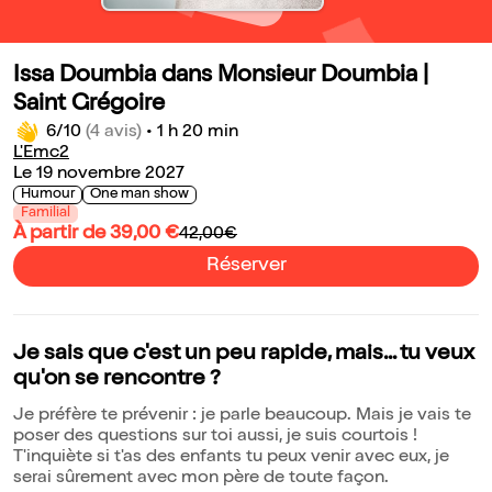
Issa Doumbia dans Monsieur Doumbia |
Saint Grégoire
6/10
(4 avis)
•
1 h 20 min
L'Emc2
Le 19 novembre 2027
Humour
One man show
Familial
À partir de 39,00 €
42,00€
Réserver
Je sais que c'est un peu rapide, mais... tu veux
qu'on se rencontre ?
Je préfère te prévenir : je parle beaucoup. Mais je vais te
poser des questions sur toi aussi, je suis courtois !
T'inquiète si t'as des enfants tu peux venir avec eux, je
serai sûrement avec mon père de toute façon.