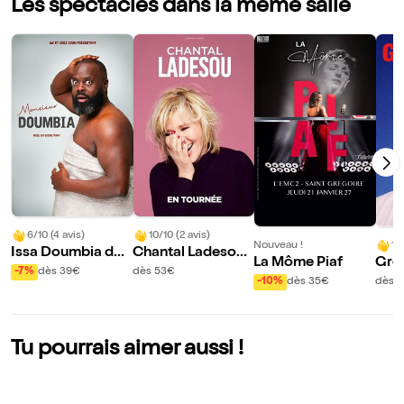
Les spectacles dans la même salle
6/10 (4 avis)
10/10 (2 avis)
Nouveau !
10
Issa Doumbia dan
Chantal Ladesou :
La Môme Piaf
Gre
s Monsieur Doum
Le Retour
-7%
dès 39€
dès 53€
oqui
-10%
dès 35€
dès 
bia | Saint Grégoir
e
Tu pourrais aimer aussi !