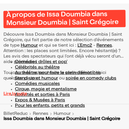
À propos de Issa Doumbia dans
Monsieur Doumbia | Saint Grégoire
Découvre Issa Doumbia dans Monsieur Doumbia | Saint
Grégoire, qui fait partie de notre sélection d’événements
de type
Humour
et qui se tient ici :
L'Emc2
-
Rennes
.
Attention : les places sont limitées. Encore hésitant(e) ?
Les avis des spectateurs qui l'ont déjà vécu seront d'une
aide précieuse !
Comédies drôles et pop’
Célébrités au théâtre
Toujours à la recherche de la sortie idéale ? Voici
Au théâtre, pour faire le plein d’émotions
quelques pistes :
Stand-up et humour
ou
soirée en comedy clubs
Comédies musicales
Cirque, magie et mentalisme
Lire la suite
Activités et sorties à Paris
Expos & Musées à Paris
Pour les enfants, petits et grands
BilletReduc
Rennes
Humour
Issa Doumbia dans Monsieur Doumbia | Saint Grégoire