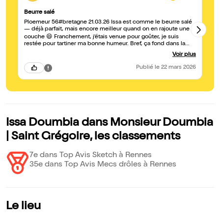
Beurre salé
Un
Ploemeur 56#bretagne 21.03.26 Issa est comme le beurre salé
Un
— déjà parfait, mais encore meilleur quand on en rajoute une
vi
tr
couche 😄 Franchement, j’étais venue pour goûter, je suis
restée pour tartiner ma bonne humeur. Bref, ça fond dans la
bouche et dans le moral… comme une Bretagne qui aurait
Voir plus
décidé de faire du stand-up. Merciiiii Issaaaaaaaa Je
recommande
Publié
le 22 mars 2026
Issa Doumbia dans Monsieur Doumbia
| Saint Grégoire, les classements
7e dans Top Avis Sketch à Rennes
35e dans Top Avis Mecs drôles à Rennes
Le lieu