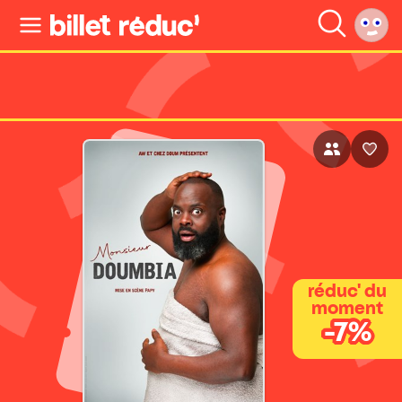
réduc' du
moment
-7%